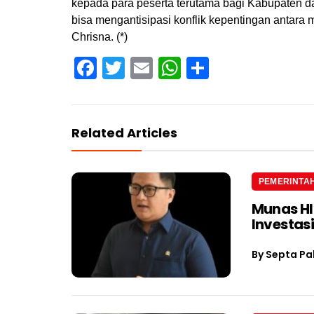
kepada para peserta terutama bagi Kabupaten d
bisa mengantisipasi konflik kepentingan antara
Chrisna. (*)
Facebook
Twitter
Email
WhatsApp
Share
Related Articles
PEMERINTA
Munas H
Investas
By
Septa Pa