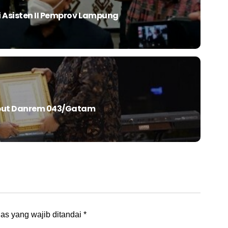
i Asisten II Pemprov Lampung
mbut Danrem 043/Gatam
as yang wajib ditandai
*