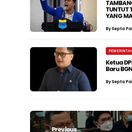
TAMBANG 
TUNTUT 
YANG M
By
Septa Pa
PEMERINTA
Ketua D
Baru BGN
By
Septa Pa
Navigasi
pos
Previous