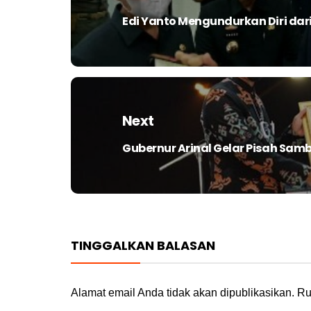
Edi Yanto Mengundurkan Diri dar
Previous
post:
Next
Gubernur Arinal Gelar Pisah Sa
Next
post:
TINGGALKAN BALASAN
Alamat email Anda tidak akan dipublikasikan.
Ru