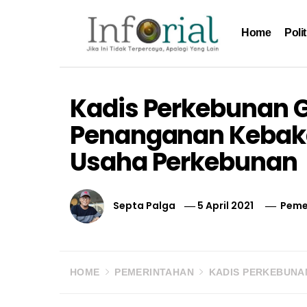
Skip
to
Home
Polit
content
Inforial
Jika Ini Tidak Terpercaya, Apalagi yang Lain
Kadis Perkebunan G
Penanganan Kebak
Usaha Perkebunan
Septa Palga
5 April 2021
Peme
HOME
PEMERINTAHAN
KADIS PERKEBUNA