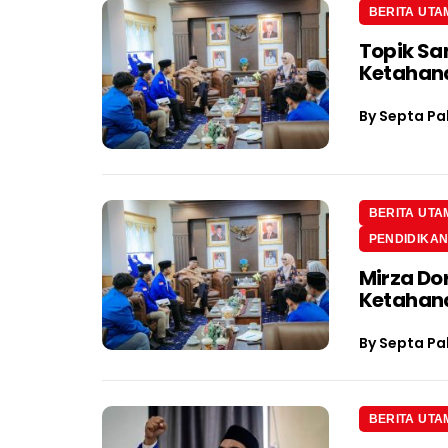
BERITA UTA
Topik Sa
Ketahan
By
Septa Pa
BERITA UTA
PENDIDIKA
Mirza Do
Ketahan
By
Septa Pa
BERITA UTA