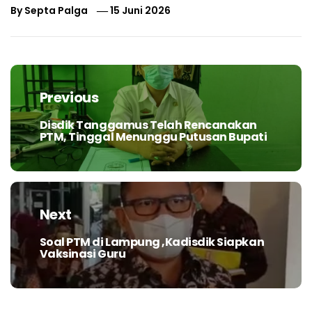
By
Septa Palga
15 Juni 2026
Navigasi
pos
Previous
Disdik Tanggamus Telah Rencanakan
Previous
PTM, Tinggal Menunggu Putusan Bupati
post:
Next
Soal PTM di Lampung ,Kadisdik Siapkan
Next
Vaksinasi Guru
post: