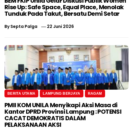
BEM FKIP Unila Gelar Diskusi Publik Women
Rise Up: Safe Space, Equal Place, Menolak
Tunduk Pada Takut, Bersatu Demi Setar
By
Septa Palga
22 Juni 2026
BERITA UTAMA
LAMPUNG BERJAYA
RAGAM
PMII KOM UNILA Menyikapi Aksi Masa di
Kantor DPRD Provinsi Lampung : POTENSI
CACAT DEMOKRATIS DALAM
PELAKSANAAN AKSI