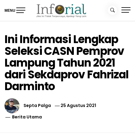
Skip
to
MENU
content
Inforial
Jika Ini Tidak Terpercaya, Apalagi yang Lain
Ini Informasi Lengkap
Seleksi CASN Pemprov
Lampung Tahun 2021
dari Sekdaprov Fahrizal
Darminto
Septa Palga
25 Agustus 2021
Berita Utama