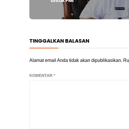
untuk PMI
post:
TINGGALKAN BALASAN
Alamat email Anda tidak akan dipublikasikan.
Ru
KOMENTAR
*