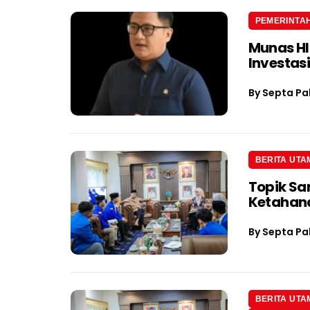
PEMERINTA
Munas H
Investas
By
Septa Pa
BERITA UTA
Topik Sa
Ketahan
By
Septa Pa
BERITA UTA