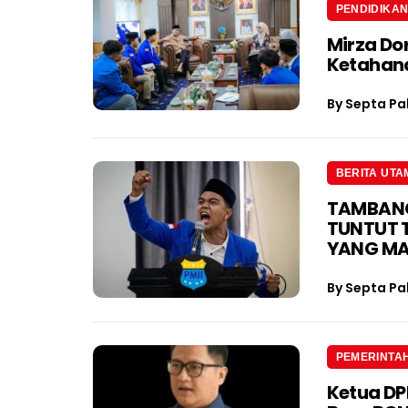
PENDIDIKA
Mirza Do
Ketahan
By
Septa Pa
BERITA UTA
TAMBANG 
TUNTUT 
YANG M
By
Septa Pa
PEMERINTA
Ketua D