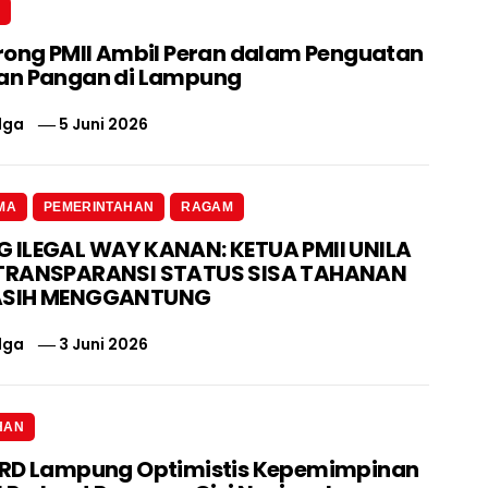
N
rong PMII Ambil Peran dalam Penguatan
an Pangan di Lampung
lga
5 Juni 2026
MA
PEMERINTAHAN
RAGAM
ILEGAL WAY KANAN: KETUA PMII UNILA
TRANSPARANSI STATUS SISA TAHANAN
ASIH MENGGANTUNG
lga
3 Juni 2026
HAN
PRD Lampung Optimistis Kepemimpinan