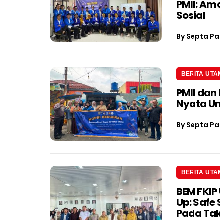
PMII: Am
Sosial
By
Septa Pa
BERITA UTA
PMII dan
Nyata U
By
Septa Pa
BERITA UTA
BEM FKIP 
Up: Safe
Pada Tak