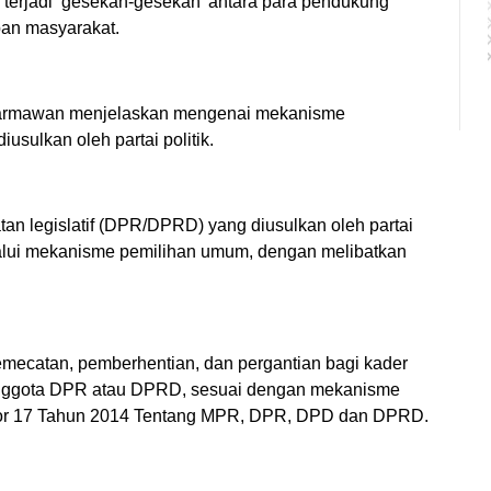
terjadi ‘gesekan-gesekan’ antara para pendukung
ban masyarakat.
l Darmawan menjelaskan mengenai mekanisme
iusulkan oleh partai politik.
tan legislatif (DPR/DPRD) yang diusulkan oleh partai
alui mekanisme pemilihan umum, dengan melibatkan
 pemecatan, pemberhentian, dan pergantian bagi kader
i anggota DPR atau DPRD, sesuai dengan mekanisme
or 17 Tahun 2014 Tentang MPR, DPR, DPD dan DPRD.