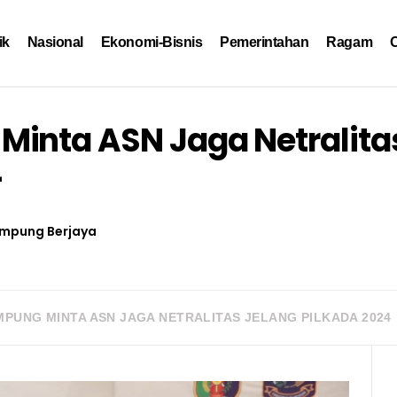
ik
Nasional
Ekonomi-Bisnis
Pemerintahan
Ragam
O
inta ASN Jaga Netralita
4
mpung Berjaya
PUNG MINTA ASN JAGA NETRALITAS JELANG PILKADA 2024