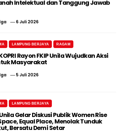
anah Intelektual dan Tanggung Jawab
lga
6 Juli 2026
MA
LAMPUNG BERJAYA
RAGAM
 KOPRI Rayon FKIP Unila Wujudkan Aksi
ntuk Masyarakat
lga
5 Juli 2026
MA
LAMPUNG BERJAYA
Unila Gelar Diskusi Publik Women Rise
 Space, Equal Place, Menolak Tunduk
ut, Bersatu Demi Setar