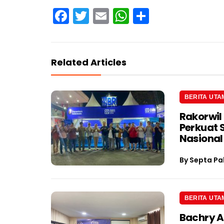
Facebook
Twitter
Email
WhatsApp
Share
Related Articles
BERITA UTA
Rakorwil
Perkuat 
Nasional
By
Septa Pa
BERITA UTA
Bachry A