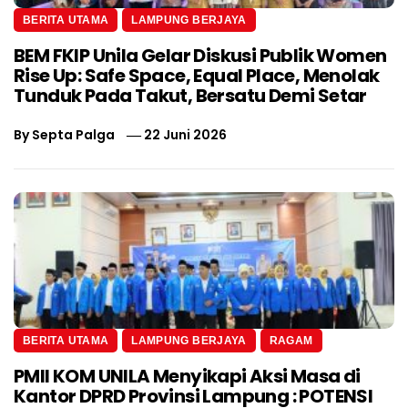
BERITA UTAMA
LAMPUNG BERJAYA
BEM FKIP Unila Gelar Diskusi Publik Women
Rise Up: Safe Space, Equal Place, Menolak
Tunduk Pada Takut, Bersatu Demi Setar
By
Septa Palga
22 Juni 2026
BERITA UTAMA
LAMPUNG BERJAYA
RAGAM
PMII KOM UNILA Menyikapi Aksi Masa di
Kantor DPRD Provinsi Lampung : POTENSI