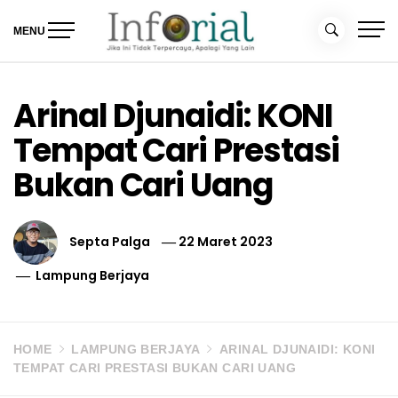
Skip
to
MENU
content
Inforial
Jika Ini Tidak Terpercaya, Apalagi yang Lain
Arinal Djunaidi: KONI
Tempat Cari Prestasi
Bukan Cari Uang
Septa Palga
22 Maret 2023
Lampung Berjaya
HOME
LAMPUNG BERJAYA
ARINAL DJUNAIDI: KONI
TEMPAT CARI PRESTASI BUKAN CARI UANG