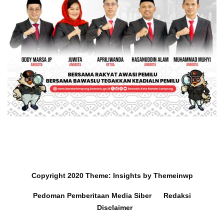
Copyright 2020
Theme:
Insights
by
Themeinwp
Pedoman Pemberitaan Media Siber
Redaksi
Disclaimer
Mobil dan Barang Berharga
Survey Ra