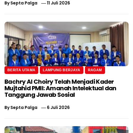
By
Septa Palga
11 Juli 2026
BERITA UTAMA
LAMPUNG BERJAYA
RAGAM
Bachry Al Choiry Telah Menjadi Kader
Mujtahid PMII: Amanah Intelektual dan
Tanggung Jawab Sosial
By
Septa Palga
6 Juli 2026