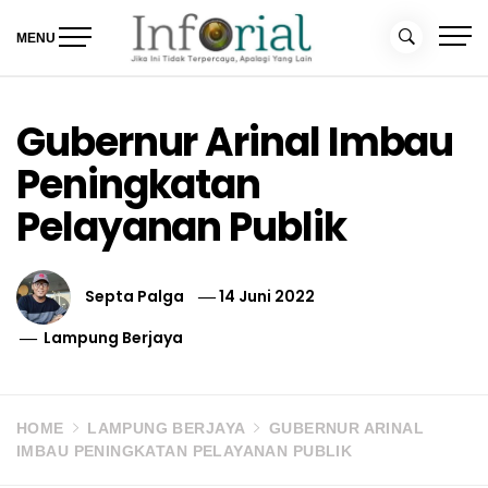
Skip
to
MENU
content
Inforial
Jika Ini Tidak Terpercaya, Apalagi yang Lain
Gubernur Arinal Imbau
Peningkatan
Pelayanan Publik
Septa Palga
14 Juni 2022
Lampung Berjaya
HOME
LAMPUNG BERJAYA
GUBERNUR ARINAL
IMBAU PENINGKATAN PELAYANAN PUBLIK