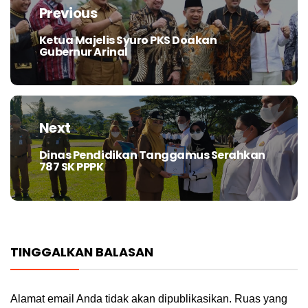
pos
Previous
Ketua Majelis Syuro PKS Doakan
Previous
Gubernur Arinal
post:
Next
Dinas Pendidikan Tanggamus Serahkan
Next
787 SK PPPK
post:
TINGGALKAN BALASAN
Alamat email Anda tidak akan dipublikasikan.
Ruas yang