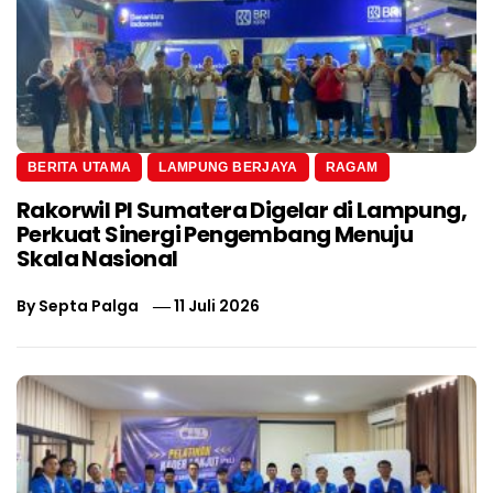
BERITA UTAMA
LAMPUNG BERJAYA
RAGAM
Rakorwil PI Sumatera Digelar di Lampung,
Perkuat Sinergi Pengembang Menuju
Skala Nasional
By
Septa Palga
11 Juli 2026