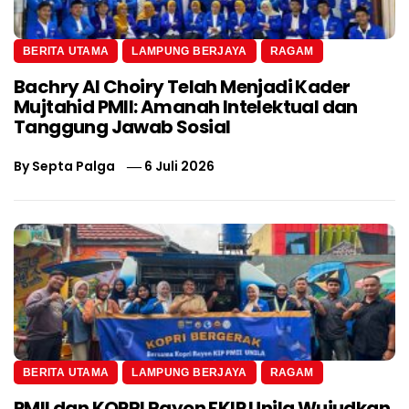
BERITA UTAMA
LAMPUNG BERJAYA
RAGAM
Bachry Al Choiry Telah Menjadi Kader
Mujtahid PMII: Amanah Intelektual dan
Tanggung Jawab Sosial
By
Septa Palga
6 Juli 2026
BERITA UTAMA
LAMPUNG BERJAYA
RAGAM
PMII dan KOPRI Rayon FKIP Unila Wujudkan