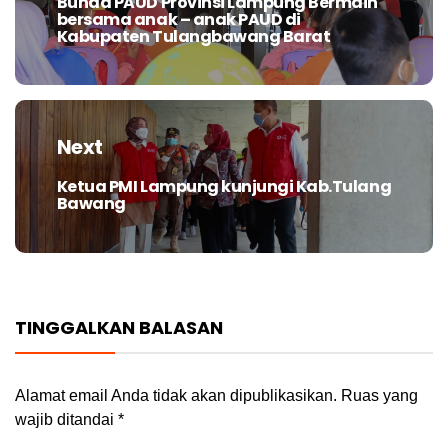
Bunda PAUD Provinsi Lampung Bermain
Previous
bersama anak – anak PAUD di
post:
Kabupaten Tulangbawang Barat
Next
Ketua PMI Lampung kunjungi Kab.Tulang
Next
Bawang
post:
TINGGALKAN BALASAN
Alamat email Anda tidak akan dipublikasikan.
Ruas yang
wajib ditandai
*