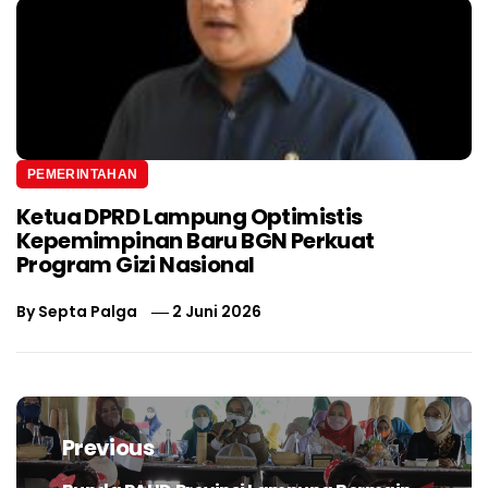
PEMERINTAHAN
Ketua DPRD Lampung Optimistis
Kepemimpinan Baru BGN Perkuat
Program Gizi Nasional
By
Septa Palga
2 Juni 2026
Navigasi
pos
Previous