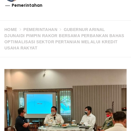
Pemerintahan
HOME
PEMERINTAHAN
GUBERNUR ARINAL
DJUNAIDI PIMPIN RAKOR BERSAMA PERBANKAN BAHAS
OPTIMALISASI SEKTOR PERTANIAN MELALUI KREDIT
USAHA RAKYAT