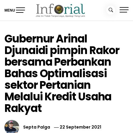
Skip
to
MENU
content
Inforial
Jika Ini Tidak Terpercaya, Apalagi yang Lain
Gubernur Arinal
Djunaidi pimpin Rakor
bersama Perbankan
Bahas Optimalisasi
sektor Pertanian
Melalui Kredit Usaha
Rakyat
Septa Palga
22 September 2021