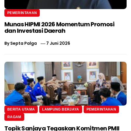
PEMERINTAHAN
Munas HIPMI 2026 Momentum Promosi
dan Investasi Daerah
By
Septa Palga
7 Juni 2026
BERITA UTAMA
LAMPUNG BERJAYA
PEMERINTAHAN
RAGAM
Topik Sanjaya Tegaskan Komitmen PMII