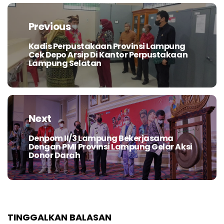
Navigasi
pos
Previous
Kadis Perpustakaan Provinsi Lampung
Previous
Cek Depo Arsip Di Kantor Perpustakaan
post:
Lampung Selatan
Next
Denpom II/3 Lampung Bekerjasama
Next
Dengan PMI Provinsi Lampung Gelar Aksi
post:
Donor Darah
TINGGALKAN BALASAN