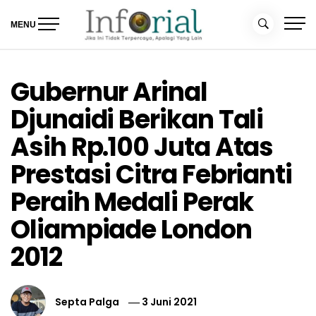
Skip
to
MENU
content
Inforial
Jika Ini Tidak Terpercaya, Apalagi yang Lain
Gubernur Arinal
Djunaidi Berikan Tali
Asih Rp.100 Juta Atas
Prestasi Citra Febrianti
Peraih Medali Perak
Oliampiade London
2012
Septa Palga
3 Juni 2021