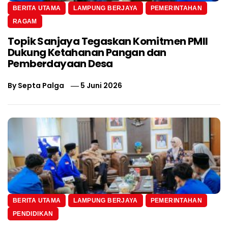
BERITA UTAMA
LAMPUNG BERJAYA
PEMERINTAHAN
RAGAM
Topik Sanjaya Tegaskan Komitmen PMII
Dukung Ketahanan Pangan dan
Pemberdayaan Desa
By
Septa Palga
5 Juni 2026
BERITA UTAMA
LAMPUNG BERJAYA
PEMERINTAHAN
PENDIDIKAN