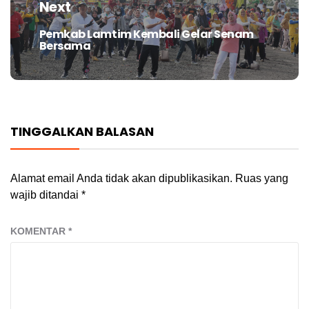
Next
Pemkab Lamtim Kembali Gelar Senam
Next
Bersama
post:
TINGGALKAN BALASAN
Alamat email Anda tidak akan dipublikasikan.
Ruas yang
wajib ditandai
*
KOMENTAR
*