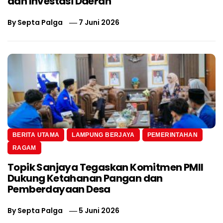
dan Investasi Daerah
By
Septa Palga
7 Juni 2026
BERITA UTAMA
LAMPUNG BERJAYA
PEMERINTAHAN
RAGAM
Topik Sanjaya Tegaskan Komitmen PMII
Dukung Ketahanan Pangan dan
Pemberdayaan Desa
By
Septa Palga
5 Juni 2026