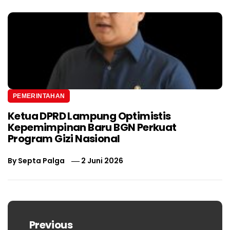
PEMERINTAHAN
Ketua DPRD Lampung Optimistis
Kepemimpinan Baru BGN Perkuat
Program Gizi Nasional
By
Septa Palga
2 Juni 2026
Navigasi
pos
Previous