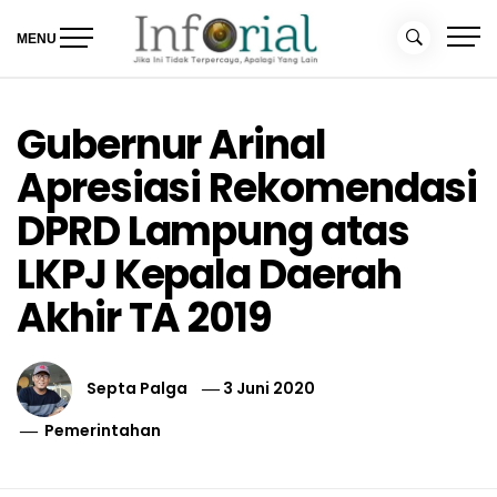
Skip
to
MENU
content
Inforial
Jika Ini Tidak Terpercaya, Apalagi yang Lain
Gubernur Arinal
Apresiasi Rekomendasi
DPRD Lampung atas
LKPJ Kepala Daerah
Akhir TA 2019
Septa Palga
3 Juni 2020
Pemerintahan