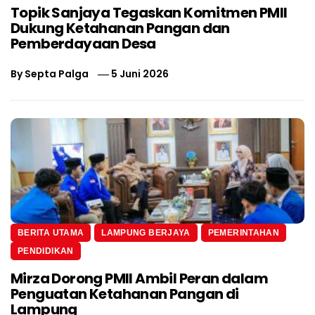
Topik Sanjaya Tegaskan Komitmen PMII
Dukung Ketahanan Pangan dan
Pemberdayaan Desa
By
Septa Palga
5 Juni 2026
BERITA UTAMA
LAMPUNG BERJAYA
PEMERINTAHAN
PENDIDIKAN
Mirza Dorong PMII Ambil Peran dalam
Penguatan Ketahanan Pangan di
Lampung