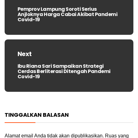
Pemprov Lampung Soroti Serius
Previous
Anjloknya Harga Cabai Akibat Pandemi
post:
Covid-19
Next
Ibu Riana Sari Sampaikan Strategi
Next
Cerdas Berliterasi Ditengah Pandemi
post:
Covid-19
TINGGALKAN BALASAN
Alamat email Anda tidak akan dipublikasikan.
Ruas yang