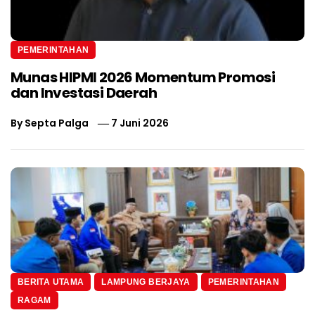
PEMERINTAHAN
Munas HIPMI 2026 Momentum Promosi
dan Investasi Daerah
By
Septa Palga
7 Juni 2026
BERITA UTAMA
LAMPUNG BERJAYA
PEMERINTAHAN
RAGAM