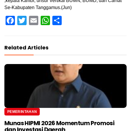
,kepala Kantor, unsur Vertikal BUMN, BUMD, dan Camat
Se-Kabupaten Tanggamus.(Jun)
Facebook
Twitter
Email
WhatsApp
Share
Related Articles
PEMERINTAHAN
Munas HIPMI 2026 Momentum Promosi
dan Investasi Daerah