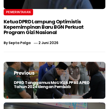
PEMERINTAHAN
Ketua DPRD Lampung Optimistis
Kepemimpinan Baru BGN Perkuat
Program Gizi Nasional
By
Septa Palga
2 Juni 2026
Navigasi
pos
Previous
DPRD Tanggamus MoU KUA PPAS APBD
Previous
Tahun 2024 dengan Pemkab
post: