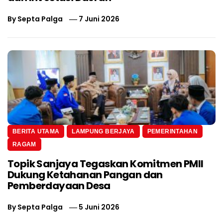
By
Septa Palga
7 Juni 2026
BERITA UTAMA
LAMPUNG BERJAYA
PEMERINTAHAN
RAGAM
Topik Sanjaya Tegaskan Komitmen PMII
Dukung Ketahanan Pangan dan
Pemberdayaan Desa
By
Septa Palga
5 Juni 2026