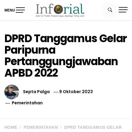
Skip
to
MENU
content
Inforial
Jika Ini Tidak Terpercaya, Apalagi yang Lain
DPRD Tanggamus Gelar
Paripurna
Pertanggungjawaban
APBD 2022
Septa Palga
9 Oktober 2023
Pemerintahan
HOME
PEMERINTAHAN
DPRD TANGGAMUS GELAR