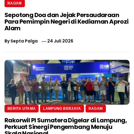
RAGAM
Sepotong Doa dan Jejak Persaudaraan
Para Pemimpin Negeri di Kediaman Aprozi
Alam
By
Septa Palga
24 Juli 2026
BERITA UTAMA
LAMPUNG BERJAYA
RAGAM
Rakorwil PI Sumatera Digelar di Lampung,
Perkuat Sinergi Pengembang Menuju
Skala Nasional