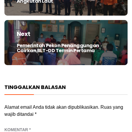
Angkutan Laut
Next
Pemerintah Pekon Penanggungan
Next
Cairkan BLT-DD Termin Pertama
post:
TINGGALKAN BALASAN
Alamat email Anda tidak akan dipublikasikan.
Ruas yang
wajib ditandai
*
KOMENTAR
*