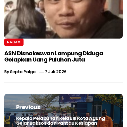
RAGAM
ASN Disnakeswan Lampung Diduga
Gelapkan Uang Puluhan Juta
By
Septa Palga
7 Juli 2026
Navigasi
pos
Previous
Kepala Pelabuhan Kelas III Kota Agung
Previous
Gelar Baksos dan Pantau Kesiapan
post: