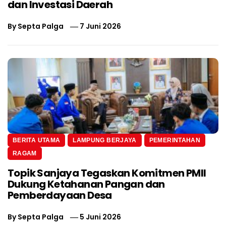
dan Investasi Daerah
By
Septa Palga
7 Juni 2026
BERITA UTAMA
LAMPUNG BERJAYA
PEMERINTAHAN
RAGAM
Topik Sanjaya Tegaskan Komitmen PMII
Dukung Ketahanan Pangan dan
Pemberdayaan Desa
By
Septa Palga
5 Juni 2026