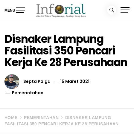
Skip
to
MENU
content
Inforial
Jika Ini Tidak Terpercaya, Apalagi yang Lain
Disnaker Lampung
Fasilitasi 350 Pencari
Kerja Ke 28 Perusahaan
Septa Palga
15 Maret 2021
Pemerintahan
HOME
PEMERINTAHAN
DISNAKER LAMPUNG
FASILITASI 350 PENCARI KERJA KE 28 PERUSAHAAN