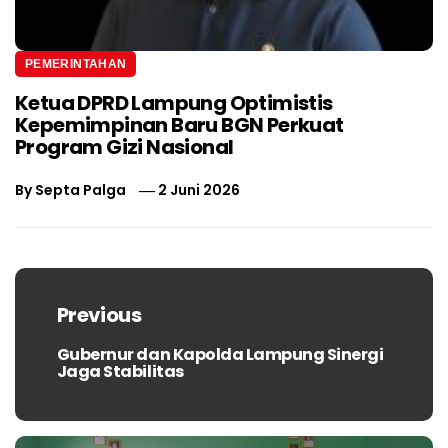
PEMERINTAHAN
Ketua DPRD Lampung Optimistis
Kepemimpinan Baru BGN Perkuat
Program Gizi Nasional
By
Septa Palga
2 Juni 2026
Navigasi
pos
Previous
Gubernur dan Kapolda Lampung Sinergi
Previous
Jaga Stabilitas
post: