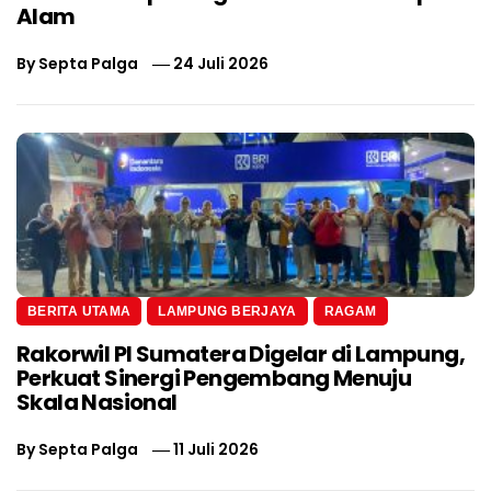
Alam
By
Septa Palga
24 Juli 2026
BERITA UTAMA
LAMPUNG BERJAYA
RAGAM
Rakorwil PI Sumatera Digelar di Lampung,
Perkuat Sinergi Pengembang Menuju
Skala Nasional
By
Septa Palga
11 Juli 2026