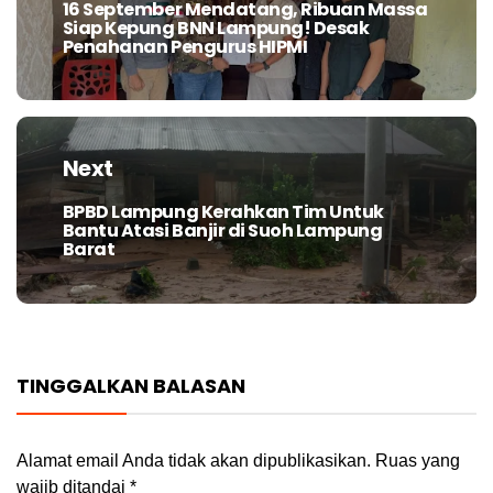
16 September Mendatang, Ribuan Massa
Previous
Siap Kepung BNN Lampung! Desak
post:
Penahanan Pengurus HIPMI
Next
BPBD Lampung Kerahkan Tim Untuk
Next
Bantu Atasi Banjir di Suoh Lampung
post:
Barat
TINGGALKAN BALASAN
Alamat email Anda tidak akan dipublikasikan.
Ruas yang
wajib ditandai
*