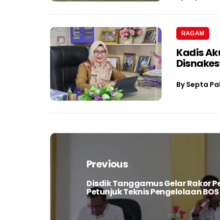
RAGAM
Kadis Ak
Disnake
By
Septa Pa
Navigasi
pos
Previous
Disdik Tanggamus Gelar Rakor 
Previous
Petunjuk Teknis Pengelolaan BOS
post: