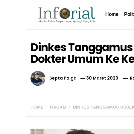
Skip
to
Home
Polit
content
Inforial
Jika Ini Tidak Terpercaya, Apalagi yang Lain
Dinkes Tanggamus
Dokter Umum Ke K
Septa Palga
30 Maret 2023
R
HOME
RAGAM
DINKES TANGGAMUS USUL