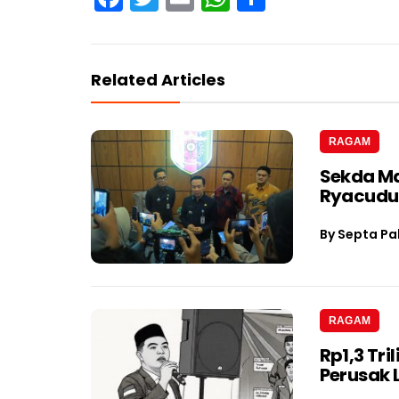
Related Articles
RAGAM
Sekda Ma
Ryacudu
By
Septa Pa
RAGAM
Rp1,3 Tri
Perusak