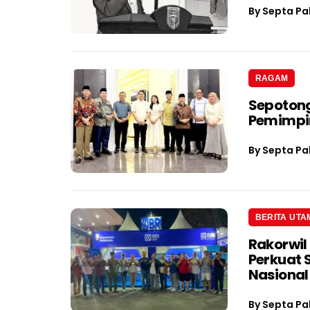
By
Septa Pa
RAGAM
Sepotong
Pemimpin
By
Septa Pa
BERITA UTA
Rakorwil
Perkuat 
Nasional
By
Septa Pa