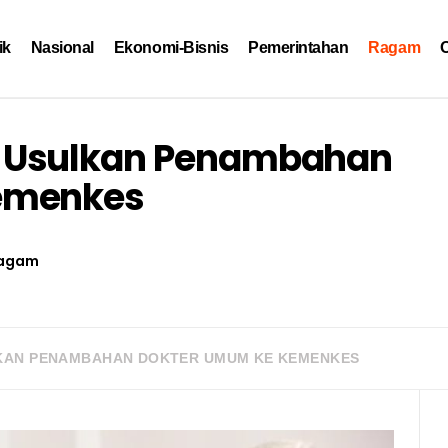
ik
Nasional
Ekonomi-Bisnis
Pemerintahan
Ragam
O
 Usulkan Penambahan
emenkes
agam
KAN PENAMBAHAN DOKTER UMUM KE KEMENKES