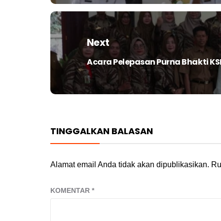
Next
Acara Pelepasan Purna Bhakti K
Next
post:
TINGGALKAN BALASAN
Alamat email Anda tidak akan dipublikasikan.
Ru
KOMENTAR
*