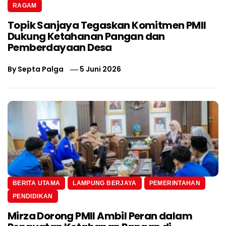
RAGAM
Topik Sanjaya Tegaskan Komitmen PMII
Dukung Ketahanan Pangan dan
Pemberdayaan Desa
By
Septa Palga
5 Juni 2026
BERITA UTAMA
LAMPUNG BERJAYA
PEMERINTAHAN
PENDIDIKAN
Mirza Dorong PMII Ambil Peran dalam