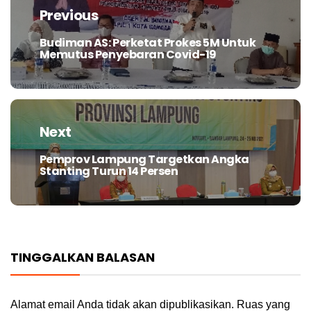
pos
Previous
Budiman AS: Perketat Prokes 5M Untuk
Previous
Memutus Penyebaran Covid-19
post:
Next
Pemprov Lampung Targetkan Angka
Next
Stanting Turun 14 Persen
post:
TINGGALKAN BALASAN
Alamat email Anda tidak akan dipublikasikan.
Ruas yang