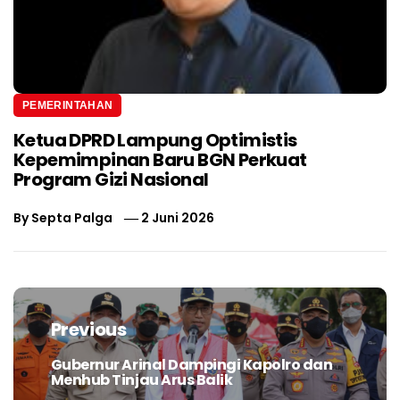
PEMERINTAHAN
Ketua DPRD Lampung Optimistis
Kepemimpinan Baru BGN Perkuat
Program Gizi Nasional
By
Septa Palga
2 Juni 2026
Navigasi
pos
Previous
Gubernur Arinal Dampingi Kapolro dan
Previous
Menhub Tinjau Arus Balik
post: