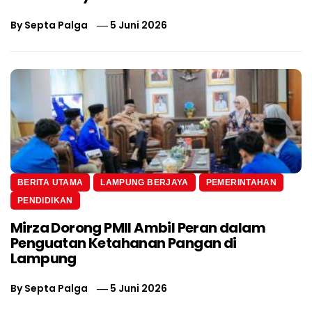
By
Septa Palga
5 Juni 2026
BERITA UTAMA
LAMPUNG BERJAYA
PEMERINTAHAN
PENDIDIKAN
Mirza Dorong PMII Ambil Peran dalam
Penguatan Ketahanan Pangan di
Lampung
By
Septa Palga
5 Juni 2026