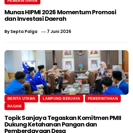
PEMERINTAHAN
Munas HIPMI 2026 Momentum Promosi
dan Investasi Daerah
By
Septa Palga
7 Juni 2026
BERITA UTAMA
LAMPUNG BERJAYA
PEMERINTAHAN
RAGAM
Topik Sanjaya Tegaskan Komitmen PMII
Dukung Ketahanan Pangan dan
Pemberdayaan Desa