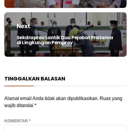
Next
Sekdraprov Lantik Dua Pejabat Pratama
Next
di Lingkungan Pemprov
post:
TINGGALKAN BALASAN
Alamat email Anda tidak akan dipublikasikan.
Ruas yang
wajib ditandai
*
KOMENTAR
*