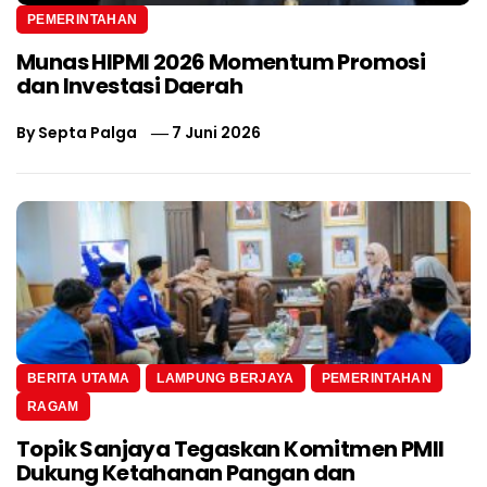
PEMERINTAHAN
Munas HIPMI 2026 Momentum Promosi
dan Investasi Daerah
By
Septa Palga
7 Juni 2026
BERITA UTAMA
LAMPUNG BERJAYA
PEMERINTAHAN
RAGAM
Topik Sanjaya Tegaskan Komitmen PMII
Dukung Ketahanan Pangan dan