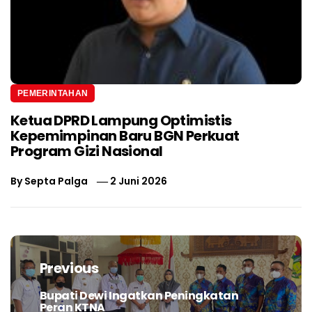
PEMERINTAHAN
Ketua DPRD Lampung Optimistis
Kepemimpinan Baru BGN Perkuat
Program Gizi Nasional
By
Septa Palga
2 Juni 2026
Navigasi
pos
Previous
Bupati Dewi Ingatkan Peningkatan
Previous
Peran KTNA