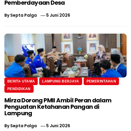
Pemberdayaan Desa
By
Septa Palga
5 Juni 2026
BERITA UTAMA
LAMPUNG BERJAYA
PEMERINTAHAN
PENDIDIKAN
Mirza Dorong PMII Ambil Peran dalam
Penguatan Ketahanan Pangan di
Lampung
By
Septa Palga
5 Juni 2026