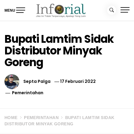
Skip
to
MENU
content
Inforial
Jika Ini Tidak Terpercaya, Apalagi yang Lain
Bupati Lamtim Sidak
Distributor Minyak
Goreng
Septa Palga
17 Februari 2022
Pemerintahan
HOME
PEMERINTAHAN
BUPATI LAMTIM SIDAK
DISTRIBUTOR MINYAK GORENG