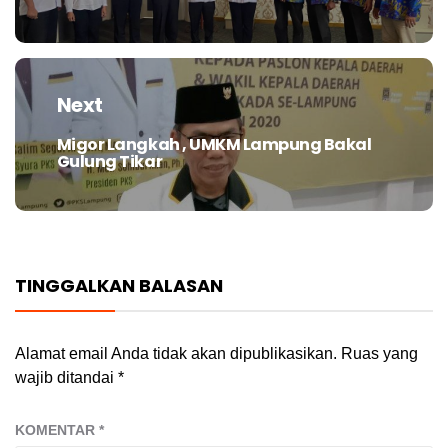
post:
Next
Migor Langkah , UMKM Lampung Bakal
Next
Gulung Tikar
post:
TINGGALKAN BALASAN
Alamat email Anda tidak akan dipublikasikan.
Ruas yang
wajib ditandai
*
KOMENTAR
*