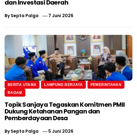
dan Investasi Daerah
By
Septa Palga
7 Juni 2026
BERITA UTAMA
LAMPUNG BERJAYA
PEMERINTAHAN
RAGAM
Topik Sanjaya Tegaskan Komitmen PMII
Dukung Ketahanan Pangan dan
Pemberdayaan Desa
By
Septa Palga
5 Juni 2026