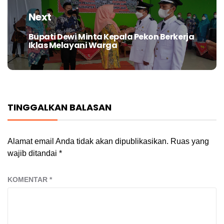
Next
Bupati Dewi Minta Kepala Pekon Berkerja
Next
Iklas Melayani Warga
post:
TINGGALKAN BALASAN
Alamat email Anda tidak akan dipublikasikan.
Ruas yang
wajib ditandai
*
KOMENTAR
*