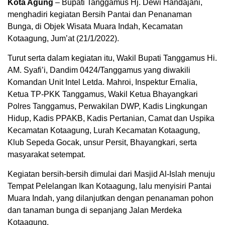
Kota Agung
– Bupati Tanggamus Hj. Dewi Handajani,
menghadiri kegiatan Bersih Pantai dan Penanaman
Bunga, di Objek Wisata Muara Indah, Kecamatan
Kotaagung, Jum’at (21/1/2022).
Turut serta dalam kegiatan itu, Wakil Bupati Tanggamus Hi.
AM. Syafi’i, Dandim 0424/Tanggamus yang diwakili
Komandan Unit Intel Letda. Mahroi, Inspektur Ernalia,
Ketua TP-PKK Tanggamus, Wakil Ketua Bhayangkari
Polres Tanggamus, Perwakilan DWP, Kadis Lingkungan
Hidup, Kadis PPAKB, Kadis Pertanian, Camat dan Uspika
Kecamatan Kotaagung, Lurah Kecamatan Kotaagung,
Klub Sepeda Gocak, unsur Persit, Bhayangkari, serta
masyarakat setempat.
Kegiatan bersih-bersih dimulai dari Masjid Al-Islah menuju
Tempat Pelelangan Ikan Kotaagung, lalu menyisiri Pantai
Muara Indah, yang dilanjutkan dengan penanaman pohon
dan tanaman bunga di sepanjang Jalan Merdeka
Kotaagung.