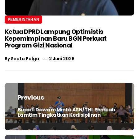
PEMERINTAHAN
Ketua DPRD Lampung Optimistis
Kepemimpinan Baru BGN Perkuat
Program Gizi Nasional
By
Septa Palga
2 Juni 2026
Navigasi
pos
Previous
Bupati Dawam Minta ASN/THL Pemkab
Previous
Lamtim Tingkatkan Kedisiplinan
post: