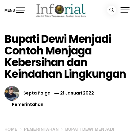
Skip
to
MENU
content
Inforial
Jika Ini Tidak Terpercaya, Apalagi yang Lain
Bupati Dewi Menjadi
Contoh Menjaga
Kebersihan dan
Keindahan Lingkungan
Septa Palga
21 Januari 2022
Pemerintahan
HOME
PEMERINTAHAN
BUPATI DEWI MENJADI