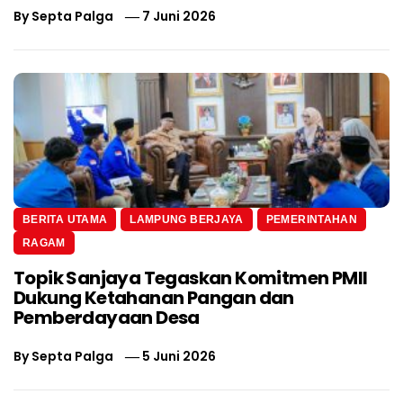
By
Septa Palga
7 Juni 2026
BERITA UTAMA
LAMPUNG BERJAYA
PEMERINTAHAN
RAGAM
Topik Sanjaya Tegaskan Komitmen PMII
Dukung Ketahanan Pangan dan
Pemberdayaan Desa
By
Septa Palga
5 Juni 2026