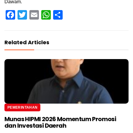
Dawam.
Facebook
Twitter
Email
WhatsApp
Share
Related Articles
PEMERINTAHAN
Munas HIPMI 2026 Momentum Promosi
dan Investasi Daerah