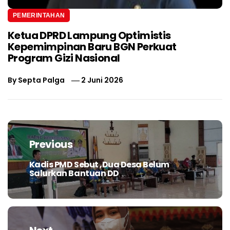
PEMERINTAHAN
Ketua DPRD Lampung Optimistis
Kepemimpinan Baru BGN Perkuat
Program Gizi Nasional
By
Septa Palga
2 Juni 2026
Navigasi
pos
Previous
Kadis PMD Sebut ,Dua Desa Belum
Previous
Salurkan Bantuan DD
post: