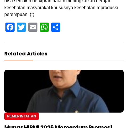
bisa semakin berkiprah dalam meningkatkan derajat
kesehatan masyarakat khususnya kesehatan reproduski
perempuan. (*)
Facebook
Twitter
Email
WhatsApp
Share
Related Articles
PEMERINTAHAN
Munas HIPMI 2026 Momentum Promosi