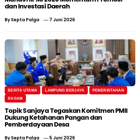
dan Investasi Daerah
By
Septa Palga
7 Juni 2026
BERITA UTAMA
LAMPUNG BERJAYA
PEMERINTAHAN
RAGAM
Topik Sanjaya Tegaskan Komitmen PMII
Dukung Ketahanan Pangan dan
Pemberdayaan Desa
By
Septa Palga
5 Juni 2026