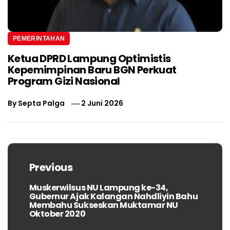
PEMERINTAHAN
Ketua DPRD Lampung Optimistis
Kepemimpinan Baru BGN Perkuat
Program Gizi Nasional
By
Septa Palga
2 Juni 2026
Navigasi
pos
Previous
Muskerwilsus NU Lampung ke-34,
Previous
Gubernur Ajak Kalangan Nahdliyin Bahu
post:
Membahu Sukseskan Muktamar NU
Oktober 2020