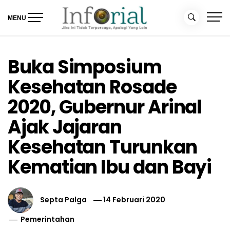
Skip
to
MENU
content
Inforial
Jika Ini Tidak Terpercaya, Apalagi yang Lain
Buka Simposium
Kesehatan Rosade
2020, Gubernur Arinal
Ajak Jajaran
Kesehatan Turunkan
Kematian Ibu dan Bayi
Septa Palga
14 Februari 2020
Pemerintahan