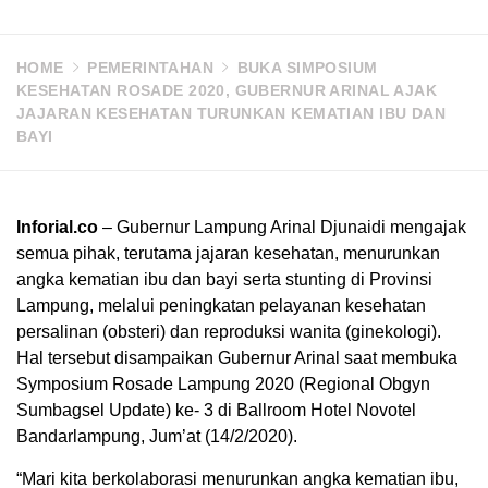
HOME
PEMERINTAHAN
BUKA SIMPOSIUM
KESEHATAN ROSADE 2020, GUBERNUR ARINAL AJAK
JAJARAN KESEHATAN TURUNKAN KEMATIAN IBU DAN
BAYI
Inforial.co
– Gubernur Lampung Arinal Djunaidi mengajak
semua pihak, terutama jajaran kesehatan, menurunkan
angka kematian ibu dan bayi serta stunting di Provinsi
Lampung, melalui peningkatan pelayanan kesehatan
persalinan (obsteri) dan reproduksi wanita (ginekologi).
Hal tersebut disampaikan Gubernur Arinal saat membuka
Symposium Rosade Lampung 2020 (Regional Obgyn
Sumbagsel Update) ke- 3 di Ballroom Hotel Novotel
Bandarlampung, Jum’at (14/2/2020).
“Mari kita berkolaborasi menurunkan angka kematian ibu,