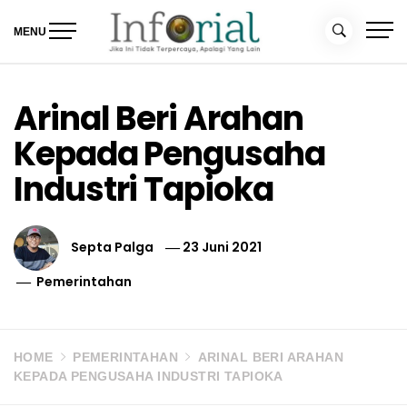
Skip
to
MENU
content
Inforial
Jika Ini Tidak Terpercaya, Apalagi yang Lain
Arinal Beri Arahan
Kepada Pengusaha
Industri Tapioka
Septa Palga
23 Juni 2021
Pemerintahan
HOME
PEMERINTAHAN
ARINAL BERI ARAHAN
KEPADA PENGUSAHA INDUSTRI TAPIOKA