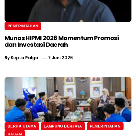
PEMERINTAHAN
Munas HIPMI 2026 Momentum Promosi
dan Investasi Daerah
By
Septa Palga
7 Juni 2026
BERITA UTAMA
LAMPUNG BERJAYA
PEMERINTAHAN
RAGAM