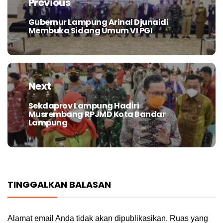
Previous
Gubernur Lampung Arinal Djunaidi
Previous
Membuka Sidang Umum VI PGI
post:
Next
Sekdaprov Lampung Hadiri
Next
Musrembang RPJMD Kota Bandar
post:
Lampung
TINGGALKAN BALASAN
Alamat email Anda tidak akan dipublikasikan.
Ruas yang