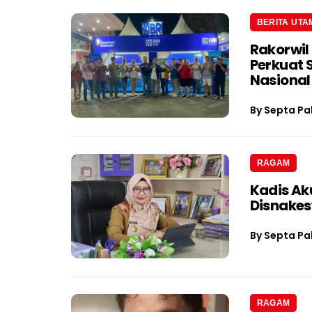
BERITA UTA
Rakorwil
Perkuat 
Nasional
By
Septa Pa
RAGAM
Kadis Ak
Disnake
By
Septa Pa
RAGAM