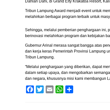
Dahlan Dahi, di Grand Elty Krakatoa Resort, Kal
Tribun Lampung Award menjadi event untuk men
melahirkan berbagai program terbaik untuk mas
Sehingga, melalui pemberian penghargaan ini, p
berinovasi melahirkan program dan kebijakan b
Gubernur Arinal merasa sangat bangga atas pen
dan kerja keras Pemerintah Provinsi Lampung u
Tribun Lampung.
“Melalui penghargaan yang diberikan, dapat men
dalam setiap upaya, dan mengobarkan semangat 
dan negara, khususnya misi kami membangun Lam
Facebook
Twitter
Email
WhatsApp
Share