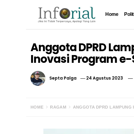
Skip
to
Home
Polit
content
Inforial
Jika Ini Tidak Terpercaya, Apalagi yang Lain
Anggota DPRD Lamp
Inovasi Program e
Septa Palga
24 Agustus 2023
HOME
RAGAM
ANGGOTA DPRD LAMPUNG I