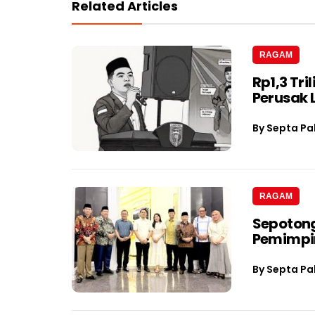
Related Articles
RAGAM
Rp1,3 Tri
Perusak
By
Septa Pa
RAGAM
Sepotong
Pemimpin
By
Septa Pa