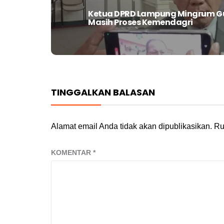
Ketua DPRD Lampung Mingrum G
Next
Masih Proses Kemendagri
post:
TINGGALKAN BALASAN
Alamat email Anda tidak akan dipublikasikan.
Ru
KOMENTAR
*