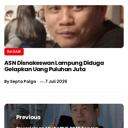
RAGAM
ASN Disnakeswan Lampung Diduga
Gelapkan Uang Puluhan Juta
By
Septa Palga
7 Juli 2026
Navigasi
pos
Previous