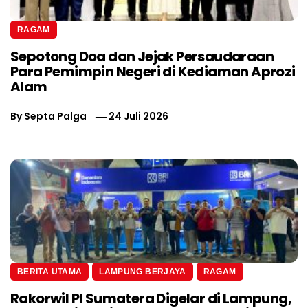
RAGAM
Sepotong Doa dan Jejak Persaudaraan
Para Pemimpin Negeri di Kediaman Aprozi
Alam
By
Septa Palga
24 Juli 2026
BERITA UTAMA
LAMPUNG BERJAYA
RAGAM
Rakorwil PI Sumatera Digelar di Lampung,