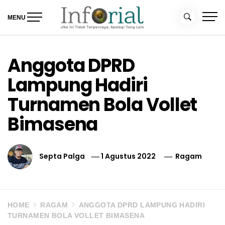
Skip
to
MENU
content
Inforial
Jika Ini Tidak Terpercaya, Apalagi yang Lain
Anggota DPRD
Lampung Hadiri
Turnamen Bola Vollet
Bimasena
Septa Palga
1 Agustus 2022
Ragam
HOME
RAGAM
ANGGOTA DPRD LAMPUNG HADIRI
TURNAMEN BOLA VOLLET BIMASENA