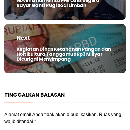
Noverisman Minta PHE OSES Segera
Previous
Bayar Ganti Rugi Soal Limbah
post:
Next
Kegiatan Dinas Ketahanan Pangan dan
Next
Holtikultura Tanggamus Rp3 Miliyar
post:
Dicurigai Menyimpang
TINGGALKAN BALASAN
Alamat email Anda tidak akan dipublikasikan.
Ruas yang
wajib ditandai
*