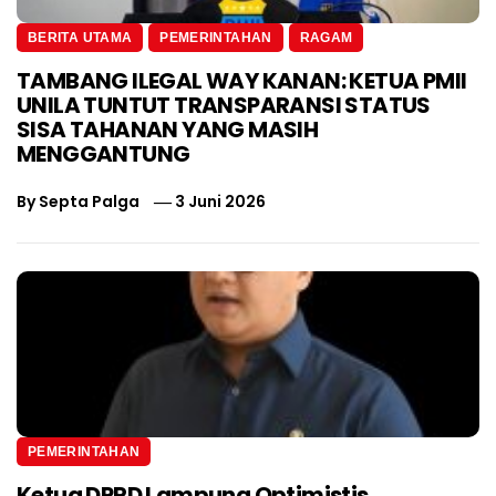
BERITA UTAMA
PEMERINTAHAN
RAGAM
TAMBANG ILEGAL WAY KANAN: KETUA PMII
UNILA TUNTUT TRANSPARANSI STATUS
SISA TAHANAN YANG MASIH
MENGGANTUNG
By
Septa Palga
3 Juni 2026
PEMERINTAHAN
Ketua DPRD Lampung Optimistis