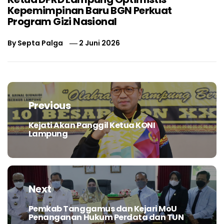
Kepemimpinan Baru BGN Perkuat
Program Gizi Nasional
By
Septa Palga
2 Juni 2026
Navigasi
pos
Previous
Kejati Akan Panggil Ketua KONI
Previous
Lampung
post:
Next
Pemkab Tanggamus dan Kejari MoU
Next
Penanganan Hukum Perdata dan TUN
post: