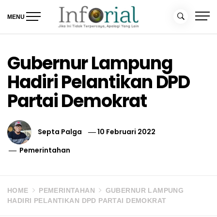
Skip
to
MENU
content
Inforial
Jika Ini Tidak Terpercaya, Apalagi yang Lain
Gubernur Lampung
Hadiri Pelantikan DPD
Partai Demokrat
Septa Palga
10 Februari 2022
Pemerintahan
HOME
PEMERINTAHAN
GUBERNUR LAMPUNG
HADIRI PELANTIKAN DPD PARTAI DEMOKRAT