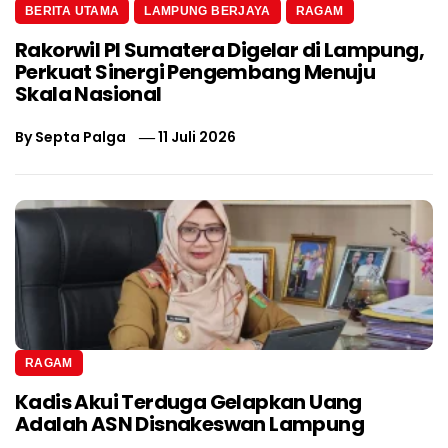
BERITA UTAMA
LAMPUNG BERJAYA
RAGAM
Rakorwil PI Sumatera Digelar di Lampung,
Perkuat Sinergi Pengembang Menuju
Skala Nasional
By
Septa Palga
11 Juli 2026
RAGAM
Kadis Akui Terduga Gelapkan Uang
Adalah ASN Disnakeswan Lampung