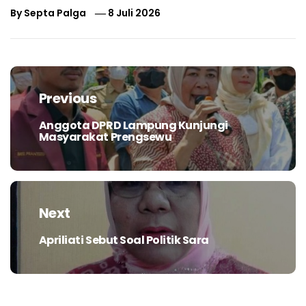
By
Septa Palga
8 Juli 2026
Navigasi
pos
Previous
Anggota DPRD Lampung Kunjungi
Previous
Masyarakat Prengsewu
post:
Next
Apriliati Sebut Soal Politik Sara
Next
post: