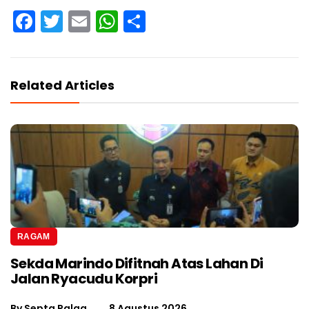
Facebook
Twitter
Email
WhatsApp
Share
Related Articles
RAGAM
Sekda Marindo Difitnah Atas Lahan Di
Jalan Ryacudu Korpri
By
Septa Palga
8 Agustus 2026