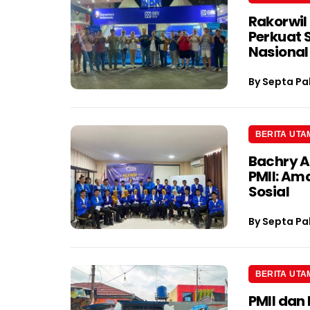
Rakorwil
Perkuat 
Nasional
By
Septa Pa
BERITA UTA
Bachry A
PMII: Am
Sosial
By
Septa Pa
BERITA UTA
PMII dan