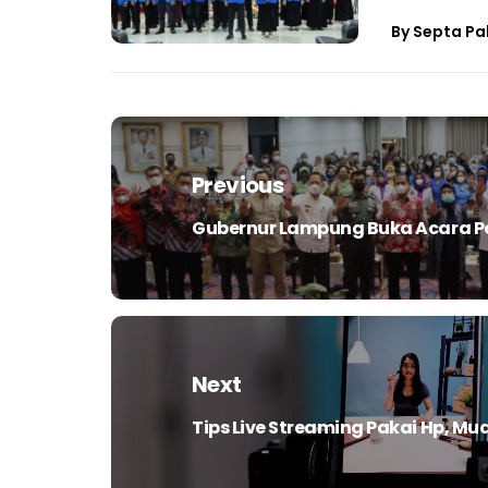
By
Septa Pa
Navigasi
pos
Previous
Gubernur Lampung Buka Acara 
Previous
post:
Next
Tips Live Streaming Pakai Hp, Mu
Next
post: