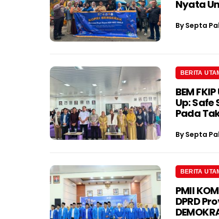
Nyata U
By
Septa Pa
BERITA UTA
BEM FKIP 
Up: Safe
Pada Tak
By
Septa Pa
BERITA UTA
PMII KOM
DPRD Pro
DEMOKRA