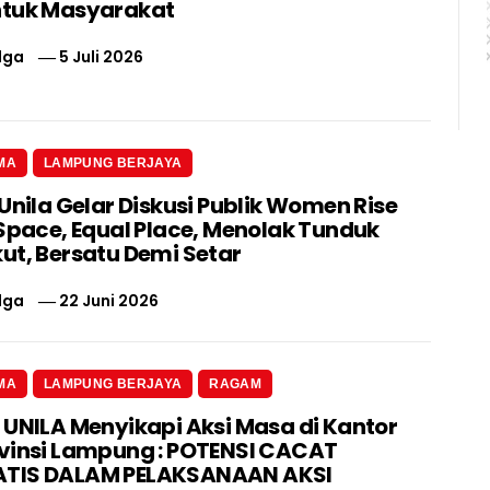
ntuk Masyarakat
lga
5 Juli 2026
MA
LAMPUNG BERJAYA
Unila Gelar Diskusi Publik Women Rise
 Space, Equal Place, Menolak Tunduk
ut, Bersatu Demi Setar
lga
22 Juni 2026
MA
LAMPUNG BERJAYA
RAGAM
 UNILA Menyikapi Aksi Masa di Kantor
vinsi Lampung : POTENSI CACAT
TIS DALAM PELAKSANAAN AKSI