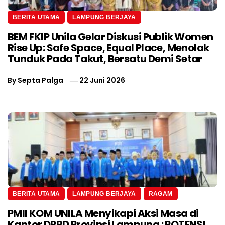
BERITA UTAMA
LAMPUNG BERJAYA
BEM FKIP Unila Gelar Diskusi Publik Women
Rise Up: Safe Space, Equal Place, Menolak
Tunduk Pada Takut, Bersatu Demi Setar
By
Septa Palga
22 Juni 2026
BERITA UTAMA
LAMPUNG BERJAYA
RAGAM
PMII KOM UNILA Menyikapi Aksi Masa di
Kantor DPRD Provinsi Lampung : POTENSI