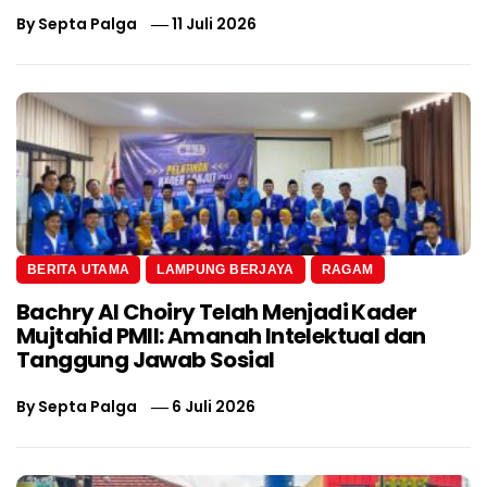
By
Septa Palga
11 Juli 2026
BERITA UTAMA
LAMPUNG BERJAYA
RAGAM
Bachry Al Choiry Telah Menjadi Kader
Mujtahid PMII: Amanah Intelektual dan
Tanggung Jawab Sosial
By
Septa Palga
6 Juli 2026