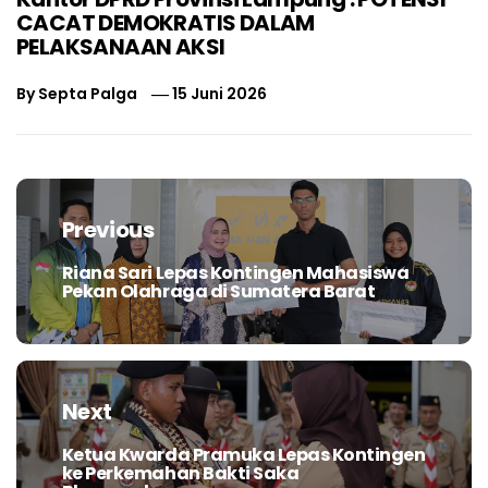
CACAT DEMOKRATIS DALAM
PELAKSANAAN AKSI
By
Septa Palga
15 Juni 2026
Navigasi
pos
Previous
Riana Sari Lepas Kontingen Mahasiswa
Previous
Pekan Olahraga di Sumatera Barat
post:
Next
Ketua Kwarda Pramuka Lepas Kontingen
Next
ke Perkemahan Bakti Saka
post: