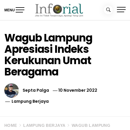
Skip
to
MENU
content
Inforial
Jika Ini Tidak Terpercaya, Apalagi yang Lain
Wagub Lampung
Apresiasi Indeks
Kerukunan Umat
Beragama
Septa Palga
10 November 2022
Lampung Berjaya
HOME
LAMPUNG BERJAYA
WAGUB LAMPUNG