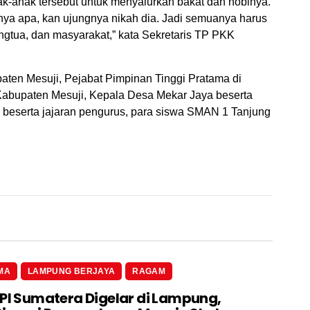
ak-anak tersebut untuk menyalurkan bakat dan hobinya.
nya apa, kan ujungnya nikah dia. Jadi semuanya harus
angtua, dan masyarakat,” kata Sekretaris TP PKK
aten Mesuji, Pejabat Pimpinan Tinggi Pratama di
abupaten Mesuji, Kepala Desa Mekar Jaya beserta
 beserta jajaran pengurus, para siswa SMAN 1 Tanjung
MA
LAMPUNG BERJAYA
RAGAM
 PI Sumatera Digelar di Lampung,