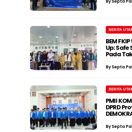
By
Septa Pa
BERITA UTA
BEM FKIP 
Up: Safe
Pada Tak
By
Septa Pa
BERITA UTA
PMII KOM
DPRD Pro
DEMOKRA
By
Septa Pa