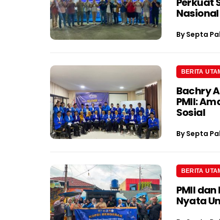
Perkuat 
Nasional
By
Septa Pa
BERITA UTA
Bachry A
PMII: Am
Sosial
By
Septa Pa
BERITA UTA
PMII dan
Nyata U