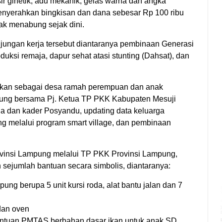
r ginetik, adu mekanik, gelas warna dan angka
menyerahkan bingkisan dan dana sebesar Rp 100 ribu
k menabung sejak dini.
jungan kerja tersebut diantaranya pembinaan Generasi
ksi remaja, dapur sehat atasi stunting (Dahsat), dan
sikan sebagai desa ramah perempuan dan anak
mpung bersama Pj. Ketua TP PKK Kabupaten Mesuji
 dan kader Posyandu, updating data keluarga
ng melalui program smart village, dan pembinaan
ovinsi Lampung melalui TP PKK Provinsi Lampung,
 sejumlah bantuan secara simbolis, diantaranya:
ung berupa 5 unit kursi roda, alat bantu jalan dan 7
dan oven
antuan PMTAS berbahan dasar ikan untuk anak SD