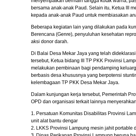
menyempatkan bermain tangga kotak warna, pasi
bersama anak-anak Paud. Selain itu, Ketua III 
kepada anak-anak Paud untuk membiasakan ana
Beberapa kegiatan lain yang dilakukan pada kun
Berencana (Genre), penyuluhan kesehatan reprodu
aksi donor darah.
Di Balai Desa Mekar Jaya yang telah dideklara
tersebut, Ketua bidang III TP PKK Provinsi La
melakukan pembinaan bagi pendamping keluarga
berbasis desa khususnya yang berpotensi stunti
kelembagaan TP PKK Desa Mekar Jaya.
Dalam kunjungan kerja tersebut, Pemerintah Pr
OPD dan organisasi terkait lainnya menyerahkan
1. Persatuan Komunitas Disabilitas Provinsi Lamp
unit alat bantu dengar
2. LKKS Provinsi Lampung mesin jahit portable 
3. Dinas Perikanan Provinsi Lampung berupa b