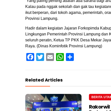
“Yang paling penting adalah ada sarana bagi an
Kalau pada nggak sekolah dan gak tau kegiatan
ikut berperan, dari tokoh agama, pemerintah, or
Provinsi Lampung.
Hadir dalam kegiatan Jajaran Forkopimda Kabup
Lingkungan Pemerintah Provinsi Lampung dan K
seluruh peratin, Ketua TP PKK Desa Mekar Jaya
Raya. (Dinas Kominfotik Provinsi Lampung)
Facebook
Twitter
Email
WhatsApp
Share
Related Articles
BERITA UTA
Rakorwil