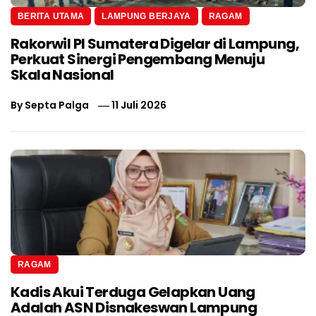
BERITA UTAMA
LAMPUNG BERJAYA
RAGAM
Rakorwil PI Sumatera Digelar di Lampung,
Perkuat Sinergi Pengembang Menuju
Skala Nasional
By
Septa Palga
11 Juli 2026
RAGAM
Kadis Akui Terduga Gelapkan Uang
Adalah ASN Disnakeswan Lampung