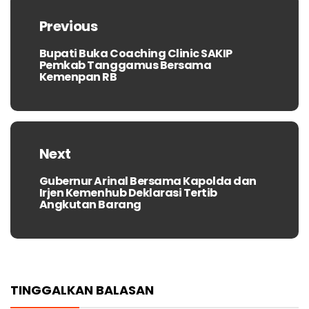
pos
Previous
Bupati Buka Coaching Clinic SAKIP
Previous
Pemkab Tanggamus Bersama
post:
Kemenpan RB
Next
Gubernur Arinal Bersama Kapolda dan
Next
Irjen Kemenhub Deklarasi Tertib
post:
Angkutan Barang
TINGGALKAN BALASAN