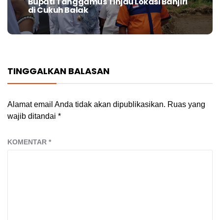
Bupati Tanggamus Tinjau Lokasi Banjiri
Next
di Cukuh Balak
post:
TINGGALKAN BALASAN
Alamat email Anda tidak akan dipublikasikan.
Ruas yang
wajib ditandai
*
KOMENTAR
*