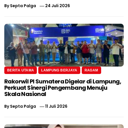
By
Septa Palga
24 Juli 2026
BERITA UTAMA
LAMPUNG BERJAYA
RAGAM
Rakorwil PI Sumatera Digelar di Lampung,
Perkuat Sinergi Pengembang Menuju
Skala Nasional
By
Septa Palga
11 Juli 2026