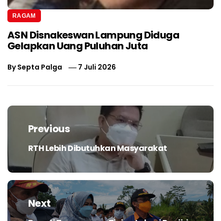
RAGAM
ASN Disnakeswan Lampung Diduga
Gelapkan Uang Puluhan Juta
By
Septa Palga
7 Juli 2026
Navigasi
pos
Previous
RTH Lebih Dibutuhkan Masyarakat
Previous
post:
Next