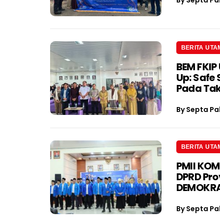
By
Septa Pa
BERITA UTA
BEM FKIP 
Up: Safe
Pada Tak
By
Septa Pa
BERITA UTA
PMII KOM
DPRD Pro
DEMOKRA
By
Septa Pa