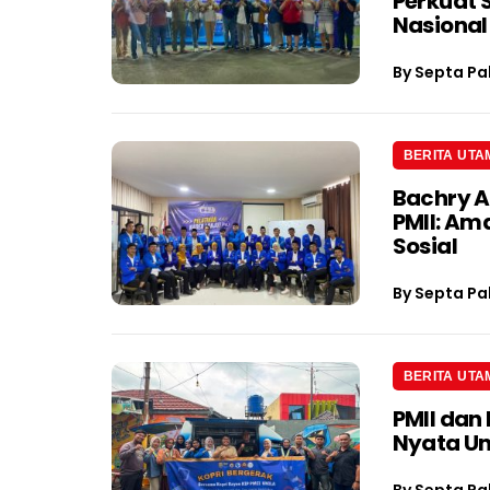
Perkuat 
Nasional
By
Septa Pa
BERITA UTA
Bachry A
PMII: Am
Sosial
By
Septa Pa
BERITA UTA
PMII dan
Nyata U