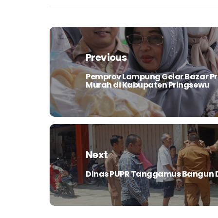
Navigasi
pos
Previous
Pemprov Lampung Gelar Bazar P
Previous
Murah di Kabupaten Pringsewu
post:
Next
Dinas PUPR Tanggamus Bangun 
Next
post: