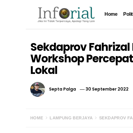
Skip
to
Home
Polit
content
Inforial
Jika Ini Tidak Terpercaya, Apalagi yang Lain
Sekdaprov Fahrizal
Workshop Percepata
Lokal
Septa Palga
30 September 2022
HOME
LAMPUNG BERJAYA
SEKDAPROV FA