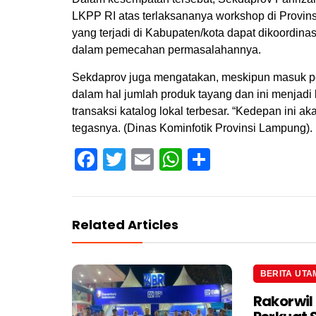
LKPP RI atas terlaksananya workshop di Provi
yang terjadi di Kabupaten/kota dapat dikoordin
dalam pemecahan permasalahannya.
Sekdaprov juga mengatakan, meskipun masuk pe
dalam hal jumlah produk tayang dan ini menjadi
transaksi katalog lokal terbesar. “Kedepan ini a
tegasnya. (Dinas Kominfotik Provinsi Lampung).
Facebook
Twitter
Email
WhatsApp
Share
Related Articles
BERITA UTA
Rakorwil