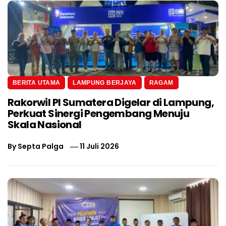
BERITA UTAMA
LAMPUNG BERJAYA
RAGAM
Rakorwil PI Sumatera Digelar di Lampung,
Perkuat Sinergi Pengembang Menuju
Skala Nasional
By
Septa Palga
11 Juli 2026