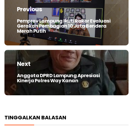
pos
Previous
Pemprov Lampung Ikuti Rakor Evaluasi
Previous
Gerakan Pembagian 10 Juta Bendera
post:
Merah Putih
Next
Anggota DPRD Lampung Apresiasi
Next
Kinerja Polres Way Kanan
post:
TINGGALKAN BALASAN