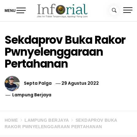
Skip
to
MENU
content
Inforial
Jika Ini Tidak Terpercaya, Apalagi yang Lain
Sekdaprov Buka Rakor
Pwnyelenggaraan
Pertahanan
Septa Palga
29 Agustus 2022
Lampung Berjaya
HOME
LAMPUNG BERJAYA
SEKDAPROV BUKA
RAKOR PWNYELENGGARAAN PERTAHANAN