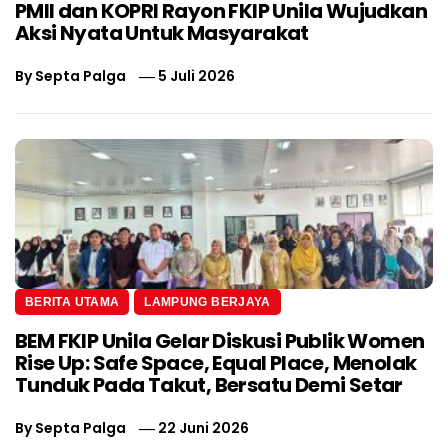
PMII dan KOPRI Rayon FKIP Unila Wujudkan
Aksi Nyata Untuk Masyarakat
By
Septa Palga
5 Juli 2026
BERITA UTAMA
LAMPUNG BERJAYA
BEM FKIP Unila Gelar Diskusi Publik Women
Rise Up: Safe Space, Equal Place, Menolak
Tunduk Pada Takut, Bersatu Demi Setar
By
Septa Palga
22 Juni 2026