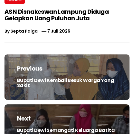
ASN Disnakeswan Lampung Diduga
Gelapkan Uang Puluhan Juta
By
Septa Palga
7 Juli 2026
Navigasi
pos
Previous
Bupati Dewi Kembali Besuk Warga Yang
Previous
Sakit
post:
Next
Bupati Dewi Semangati Keluarga Batita
Next