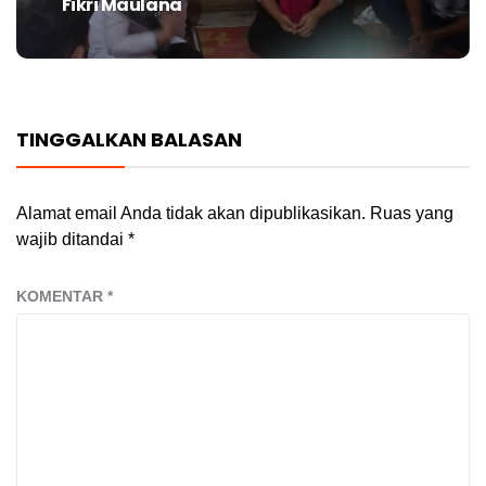
Fikri Maulana
post:
TINGGALKAN BALASAN
Alamat email Anda tidak akan dipublikasikan.
Ruas yang
wajib ditandai
*
KOMENTAR
*