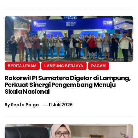
BERITA UTAMA
LAMPUNG BERJAYA
RAGAM
Rakorwil PI Sumatera Digelar di Lampung,
Perkuat Sinergi Pengembang Menuju
Skala Nasional
By
Septa Palga
11 Juli 2026