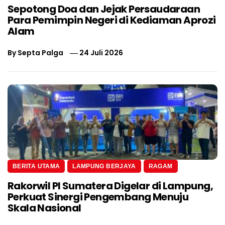
Sepotong Doa dan Jejak Persaudaraan
Para Pemimpin Negeri di Kediaman Aprozi
Alam
By
Septa Palga
24 Juli 2026
BERITA UTAMA
LAMPUNG BERJAYA
RAGAM
Rakorwil PI Sumatera Digelar di Lampung,
Perkuat Sinergi Pengembang Menuju
Skala Nasional