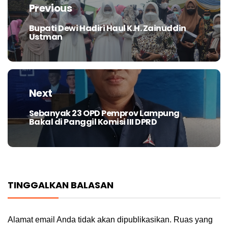
pos
Previous
Bupati Dewi Hadiri Haul K.H. Zainuddin
Previous
Ustman
post:
Next
Sebanyak 23 OPD Pemprov Lampung
Next
Bakal di Panggil Komisi III DPRD
post:
TINGGALKAN BALASAN
Alamat email Anda tidak akan dipublikasikan.
Ruas yang