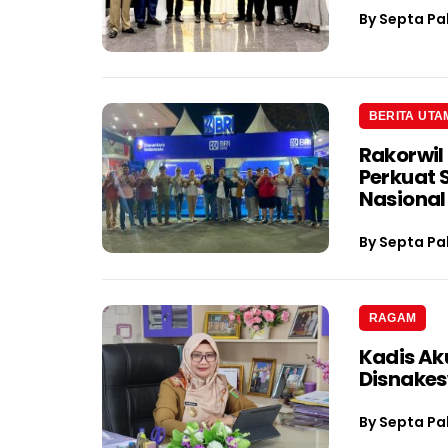
By
Septa Pa
BERITA UTA
Rakorwil
Perkuat 
Nasional
By
Septa Pa
RAGAM
Kadis Ak
Disnake
By
Septa Pa