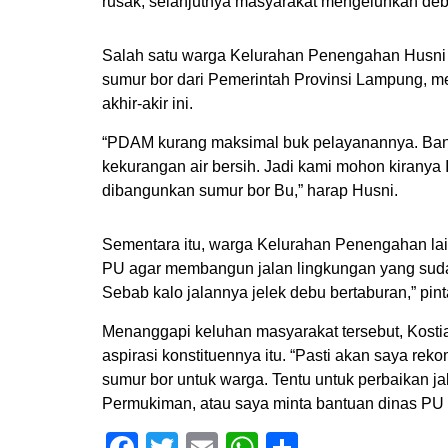
rusak, selanjutnya masyarakat mengeluhkan de
Salah satu warga Kelurahan Penengahan Husni
sumur bor dari Pemerintah Provinsi Lampung, 
akhir-akir ini.
“PDAM kurang maksimal buk pelayanannya. Bany
kekurangan air bersih. Jadi kami mohon kiranya 
dibangunkan sumur bor Bu,” harap Husni.
Sementara itu, warga Kelurahan Penengahan la
PU agar membangun jalan lingkungan yang sudah
Sebab kalo jalannya jelek debu bertaburan,” pin
Menanggapi keluhan masyarakat tersebut, Kost
aspirasi konstituennya itu. “Pasti akan saya r
sumur bor untuk warga. Tentu untuk perbaikan j
Permukiman, atau saya minta bantuan dinas PU 
Facebook
Twitter
Email
WhatsApp
Share