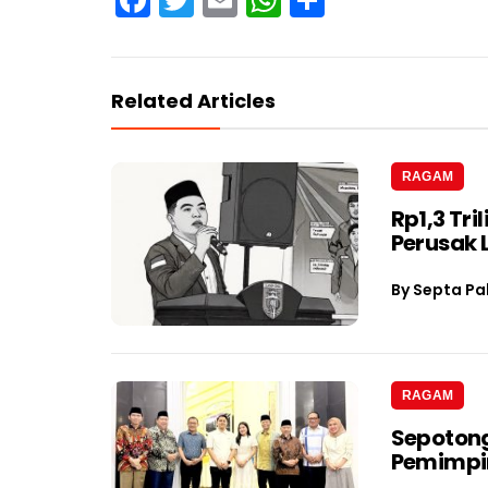
Related Articles
RAGAM
Rp1,3 Tri
Perusak
By
Septa Pa
RAGAM
Sepotong
Pemimpin