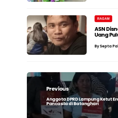
RAGAM
ASN Dis
Uang Pul
By
Septa Pa
Navigasi
pos
Previous
Anggota DPRD Lampung Ketut Eraw
Previous
Pancasila di Batanghari
post: