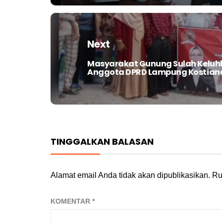
Next
Masyarakat Gunung Sulah Keluh
Next
Anggota DPRD Lampung Kostian
post:
TINGGALKAN BALASAN
Alamat email Anda tidak akan dipublikasikan.
Ru
KOMENTAR
*