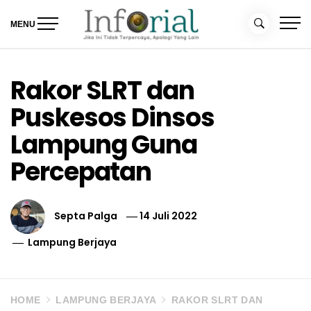
Skip
to
MENU
content
Inforial
Jika Ini Tidak Terpercaya, Apalagi yang Lain
Rakor SLRT dan
Puskesos Dinsos
Lampung Guna
Percepatan
Septa Palga
14 Juli 2022
Lampung Berjaya
HOME
LAMPUNG BERJAYA
RAKOR SLRT DAN