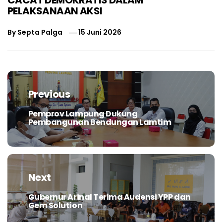
PELAKSANAAN AKSI
By
Septa Palga
15 Juni 2026
Navigasi
pos
Previous
Pemprov Lampung Dukung
Previous
Pembangunan Bendungan Lamtim
post:
Next
Gubernur Arinal Terima Audensi YPP dan
Next
Gem Solution
post: