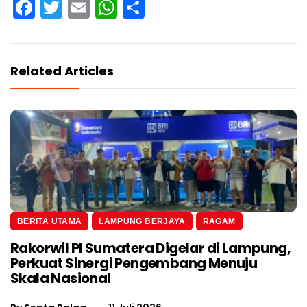
Facebook
Twitter
Email
WhatsApp
Share
Related Articles
BERITA UTAMA
LAMPUNG BERJAYA
RAGAM
Rakorwil PI Sumatera Digelar di Lampung,
Perkuat Sinergi Pengembang Menuju
Skala Nasional