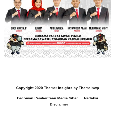
Copyright 2020
Theme:
Insights
by
Themeinwp
Pedoman Pemberitaan Media Siber
Redaksi
Disclaimer
Mobil dan Barang Berharga
Survey Ra
Hilang di Hotel Jakarta,
Lampung 2,