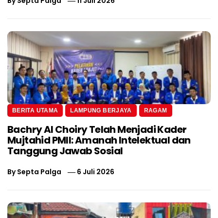
By
Septa Palga
11 Juli 2026
BERITA UTAMA
LAMPUNG BERJAYA
RAGAM
Bachry Al Choiry Telah Menjadi Kader
Mujtahid PMII: Amanah Intelektual dan
Tanggung Jawab Sosial
By
Septa Palga
6 Juli 2026