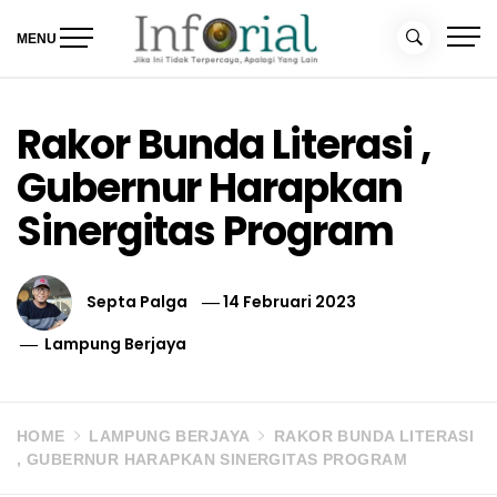
Skip
to
MENU
content
Inforial
Jika Ini Tidak Terpercaya, Apalagi yang Lain
Rakor Bunda Literasi ,
Gubernur Harapkan
Sinergitas Program
Septa Palga
14 Februari 2023
Lampung Berjaya
HOME
LAMPUNG BERJAYA
RAKOR BUNDA LITERASI
, GUBERNUR HARAPKAN SINERGITAS PROGRAM