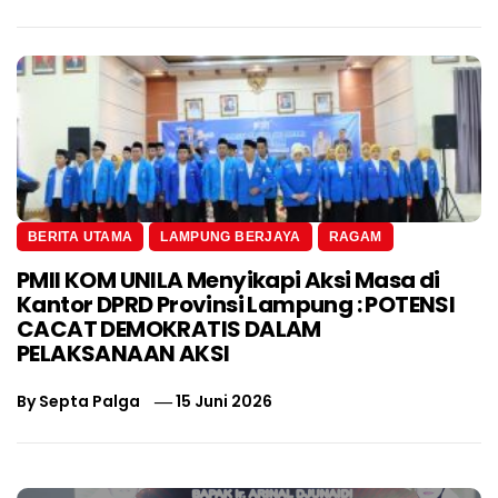
BERITA UTAMA
LAMPUNG BERJAYA
RAGAM
PMII KOM UNILA Menyikapi Aksi Masa di
Kantor DPRD Provinsi Lampung : POTENSI
CACAT DEMOKRATIS DALAM
PELAKSANAAN AKSI
By
Septa Palga
15 Juni 2026
Navigasi