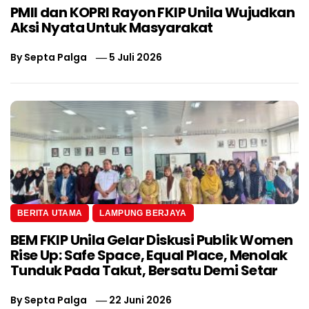
PMII dan KOPRI Rayon FKIP Unila Wujudkan
Aksi Nyata Untuk Masyarakat
By
Septa Palga
5 Juli 2026
BERITA UTAMA
LAMPUNG BERJAYA
BEM FKIP Unila Gelar Diskusi Publik Women
Rise Up: Safe Space, Equal Place, Menolak
Tunduk Pada Takut, Bersatu Demi Setar
By
Septa Palga
22 Juni 2026