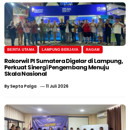
BERITA UTAMA
LAMPUNG BERJAYA
RAGAM
Rakorwil PI Sumatera Digelar di Lampung,
Perkuat Sinergi Pengembang Menuju
Skala Nasional
By
Septa Palga
11 Juli 2026