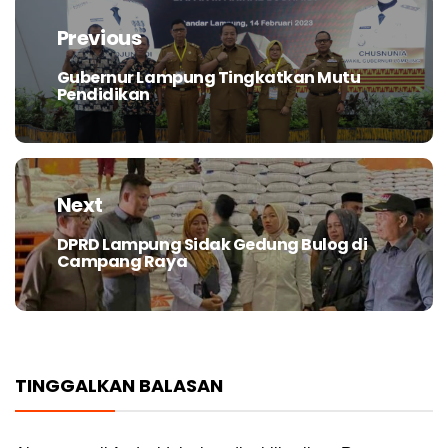
pos
Previous
Gubernur Lampung Tingkatkan Mutu
Previous
Pendidikan
post:
Next
DPRD Lampung Sidak Gedung Bulog di
Next
Campang Raya
post:
TINGGALKAN BALASAN