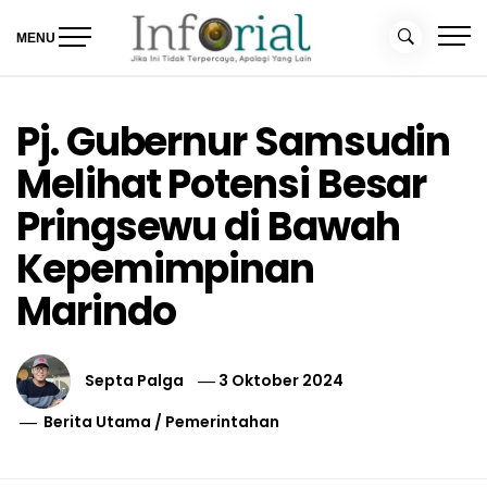
Skip
to
MENU
content
Inforial
Jika Ini Tidak Terpercaya, Apalagi yang Lain
Pj. Gubernur Samsudin
Melihat Potensi Besar
Pringsewu di Bawah
Kepemimpinan
Marindo
Septa Palga
3 Oktober 2024
Berita Utama
/
Pemerintahan