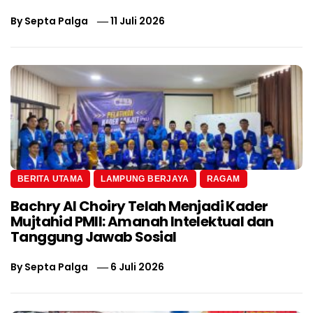
By
Septa Palga
11 Juli 2026
BERITA UTAMA
LAMPUNG BERJAYA
RAGAM
Bachry Al Choiry Telah Menjadi Kader
Mujtahid PMII: Amanah Intelektual dan
Tanggung Jawab Sosial
By
Septa Palga
6 Juli 2026