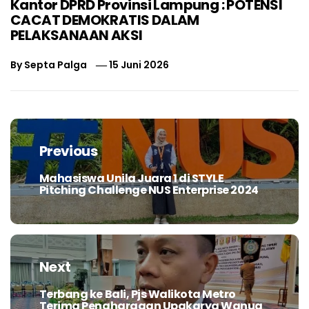
Kantor DPRD Provinsi Lampung : POTENSI
CACAT DEMOKRATIS DALAM
PELAKSANAAN AKSI
By
Septa Palga
15 Juni 2026
Navigasi
pos
Previous
Mahasiswa Unila Juara 1 di STYLE
Previous
Pitching Challenge NUS Enterprise 2024
post:
Next
Terbang ke Bali, Pjs Walikota Metro
Next
Terima Penghargaan Upakarya Wanua