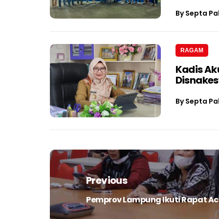
By
Septa Pa
RAGAM
Kadis Ak
Disnake
By
Septa Pa
Navigasi
pos
Previous
Pemprov Lampung Ikuti Rapat Ac
Previous
post: