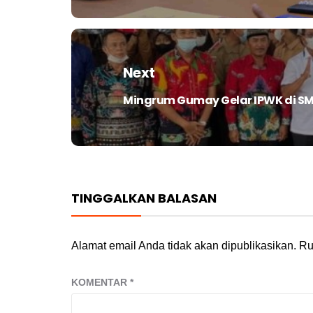
Next
Mingrum Gumay Gelar IPWK di SM
Next
post:
TINGGALKAN BALASAN
Alamat email Anda tidak akan dipublikasikan.
Ru
KOMENTAR
*