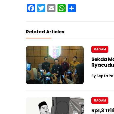
Facebook
Twitter
Email
WhatsApp
Share
Related Articles
RAGAM
Sekda Ma
Ryacudu
By
Septa Pa
RAGAM
Rp1,3 Tri