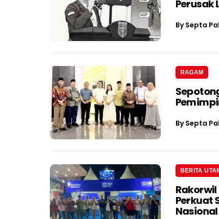
Perusak
By
Septa Pa
RAGAM
Sepotong
Pemimpin
By
Septa Pa
BERITA UTA
Rakorwil
Perkuat 
Nasional