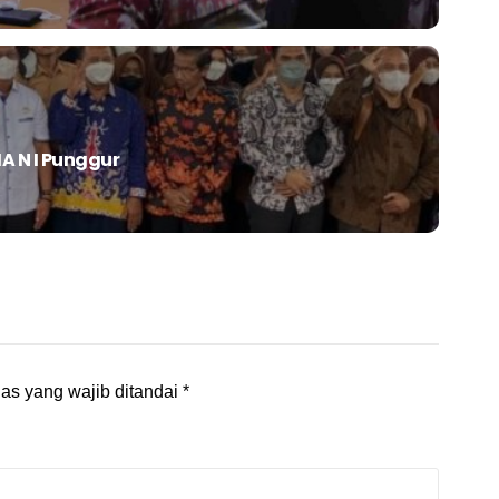
A N I Punggur
as yang wajib ditandai
*