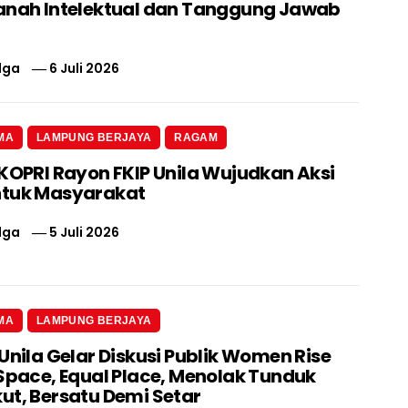
anah Intelektual dan Tanggung Jawab
lga
6 Juli 2026
MA
LAMPUNG BERJAYA
RAGAM
 KOPRI Rayon FKIP Unila Wujudkan Aksi
ntuk Masyarakat
lga
5 Juli 2026
MA
LAMPUNG BERJAYA
Unila Gelar Diskusi Publik Women Rise
 Space, Equal Place, Menolak Tunduk
ut, Bersatu Demi Setar