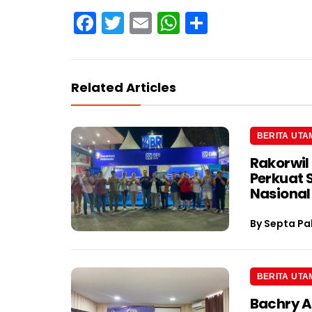
Facebook
Twitter
Email
WhatsApp
Share
Related Articles
BERITA UTA
Rakorwil
Perkuat 
Nasional
By
Septa Pa
BERITA UTA
Bachry A