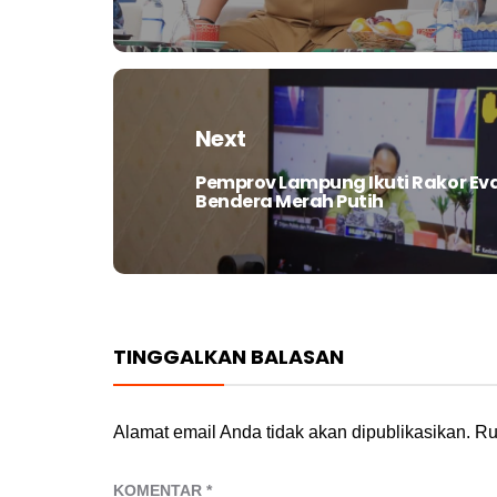
Next
Pemprov Lampung Ikuti Rakor Ev
Next
Bendera Merah Putih
post:
TINGGALKAN BALASAN
Alamat email Anda tidak akan dipublikasikan.
Ru
KOMENTAR
*