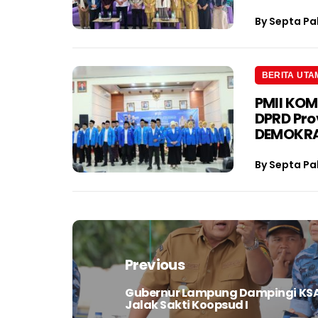
By
Septa Pa
BERITA UTA
PMII KOM
DPRD Pro
DEMOKRA
By
Septa Pa
Navigasi
pos
Previous
Gubernur Lampung Dampingi KSAU
Previous
Jalak Sakti Koopsud I
post: