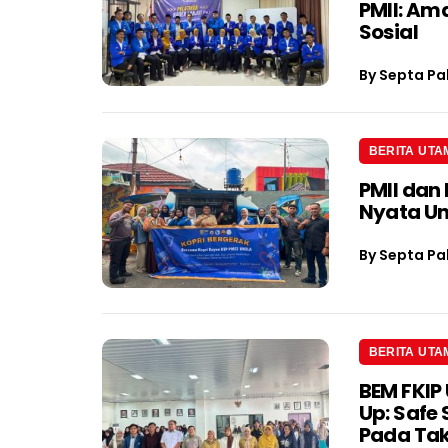
PMII: Am
Sosial
By
Septa Pa
BERITA UTA
PMII dan
Nyata U
By
Septa Pa
BERITA UTA
BEM FKIP 
Up: Safe
Pada Tak