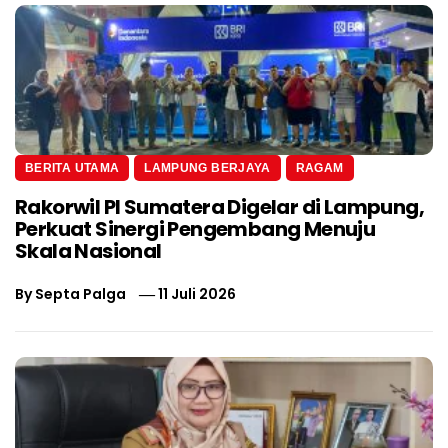
BERITA UTAMA
LAMPUNG BERJAYA
RAGAM
Rakorwil PI Sumatera Digelar di Lampung,
Perkuat Sinergi Pengembang Menuju
Skala Nasional
By
Septa Palga
11 Juli 2026