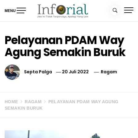
Skip
to
MENU
content
Inforial
Jika Ini Tidak Terpercaya, Apalagi yang Lain
Pelayanan PDAM Way
Agung Semakin Buruk
Septa Palga
20 Juli 2022
Ragam
HOME
RAGAM
PELAYANAN PDAM WAY AGUNG
SEMAKIN BURUK