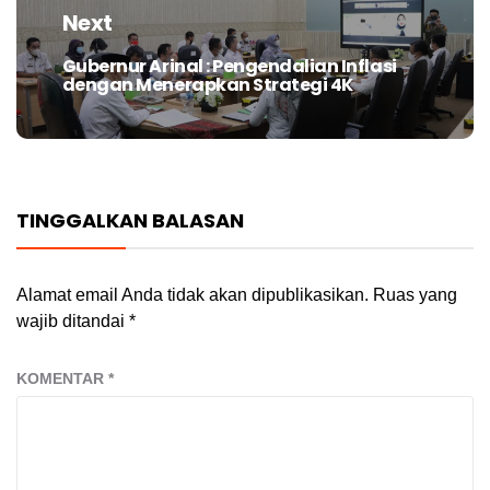
Next
Gubernur Arinal : Pengendalian Inflasi
Next
dengan Menerapkan Strategi 4K
post:
TINGGALKAN BALASAN
Alamat email Anda tidak akan dipublikasikan.
Ruas yang
wajib ditandai
*
KOMENTAR
*