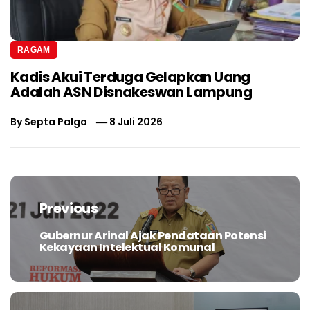
RAGAM
Kadis Akui Terduga Gelapkan Uang
Adalah ASN Disnakeswan Lampung
By
Septa Palga
8 Juli 2026
Navigasi
pos
Previous
Gubernur Arinal Ajak Pendataan Potensi
Previous
Kekayaan Intelektual Komunal
post: