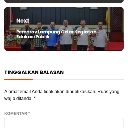
Next
Pemprov Lampung Gelar Kegiatan
Next
Edukasi Publik
post:
TINGGALKAN BALASAN
Alamat email Anda tidak akan dipublikasikan.
Ruas yang
wajib ditandai
*
KOMENTAR
*