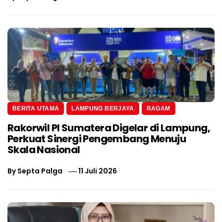
BERITA UTAMA
LAMPUNG BERJAYA
RAGAM
Rakorwil PI Sumatera Digelar di Lampung,
Perkuat Sinergi Pengembang Menuju
Skala Nasional
By
Septa Palga
11 Juli 2026