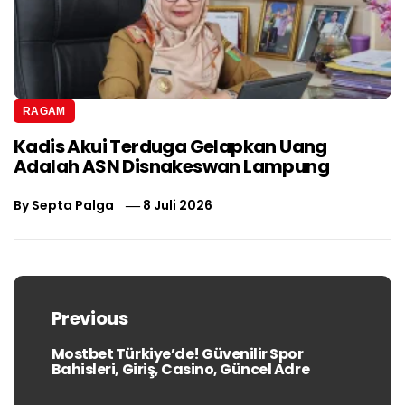
RAGAM
Kadis Akui Terduga Gelapkan Uang
Adalah ASN Disnakeswan Lampung
By
Septa Palga
8 Juli 2026
Navigasi
pos
Previous
Mostbet Türkiye’de! Güvenilir Spor
Previous
Bahisleri, Giriş, Casino, Güncel Adre
post: