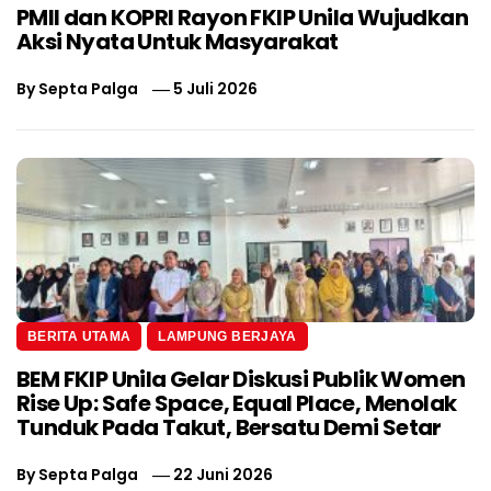
PMII dan KOPRI Rayon FKIP Unila Wujudkan
Aksi Nyata Untuk Masyarakat
By
Septa Palga
5 Juli 2026
BERITA UTAMA
LAMPUNG BERJAYA
BEM FKIP Unila Gelar Diskusi Publik Women
Rise Up: Safe Space, Equal Place, Menolak
Tunduk Pada Takut, Bersatu Demi Setar
By
Septa Palga
22 Juni 2026