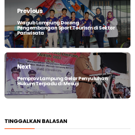
pos
Previous
Wagub Lampung Dorong
Previous
Pengembangan Sport Tourism di Sektor
post:
Pariwisata
Next
Pemprov Lampung Gelar Penyuluhan
Next
Hukum Terpadu di Mesuji
post:
TINGGALKAN BALASAN