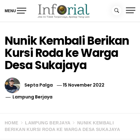
Skip
to
MENU
content
Inforial
Jika Ini Tidak Terpercaya, Apalagi yang Lain
Nunik Kembali Berikan
Kursi Roda ke Warga
Desa Sukajaya
Septa Palga
15 November 2022
Lampung Berjaya
HOME
LAMPUNG BERJAYA
NUNIK KEMBALI
BERIKAN KURSI RODA KE WARGA DESA SUKAJAYA