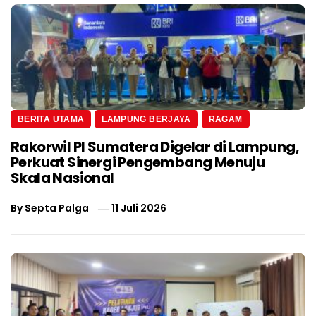
BERITA UTAMA
LAMPUNG BERJAYA
RAGAM
Rakorwil PI Sumatera Digelar di Lampung,
Perkuat Sinergi Pengembang Menuju
Skala Nasional
By
Septa Palga
11 Juli 2026