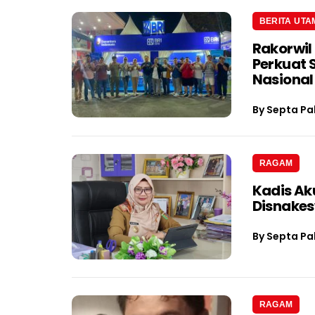
BERITA UTA
Rakorwil
Perkuat 
Nasional
By
Septa Pa
RAGAM
Kadis Ak
Disnake
By
Septa Pa
RAGAM