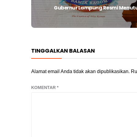
Gubernur Lampung Resmi Menutu
Next
post:
TINGGALKAN BALASAN
Alamat email Anda tidak akan dipublikasikan.
Ru
KOMENTAR
*