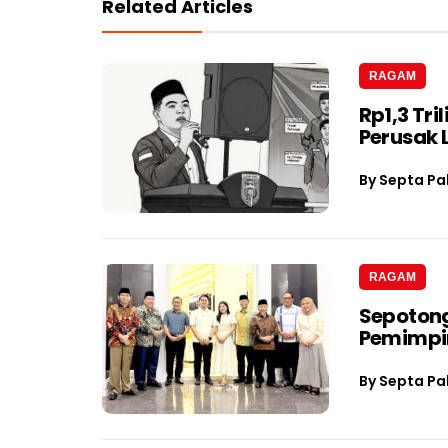
Related Articles
RAGAM
Rp1,3 Tri
Perusak
By
Septa Pa
RAGAM
Sepotong
Pemimpin
By
Septa Pa