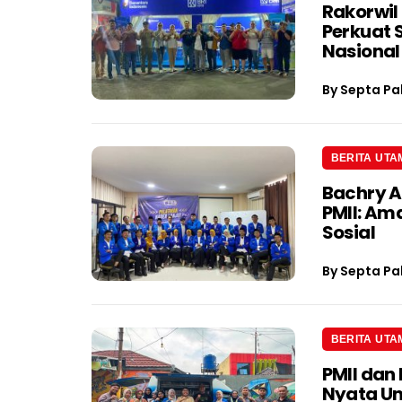
Rakorwil
Perkuat 
Nasional
By
Septa Pa
BERITA UTA
Bachry A
PMII: Am
Sosial
By
Septa Pa
BERITA UTA
PMII dan
Nyata U