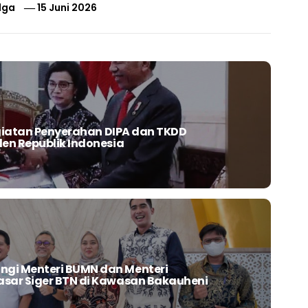
lga
15 Juni 2026
egiatan Penyerahan DIPA dan TKDD
en Republik Indonesia
gi Menteri BUMN dan Menteri
sar Siger BTN di Kawasan Bakauheni