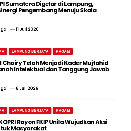
 PI Sumatera Digelar di Lampung,
Sinergi Pengembang Menuju Skala
lga
11 Juli 2026
MA
LAMPUNG BERJAYA
RAGAM
l Choiry Telah Menjadi Kader Mujtahid
anah Intelektual dan Tanggung Jawab
lga
6 Juli 2026
MA
LAMPUNG BERJAYA
RAGAM
 KOPRI Rayon FKIP Unila Wujudkan Aksi
ntuk Masyarakat