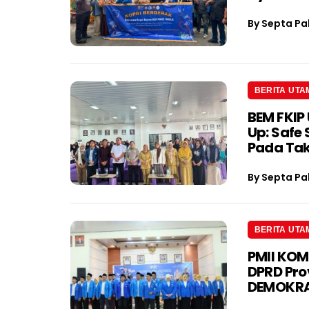
By
Septa Pa
BERITA UTA
BEM FKIP 
Up: Safe
Pada Tak
By
Septa Pa
BERITA UTA
PMII KOM
DPRD Pro
DEMOKRA