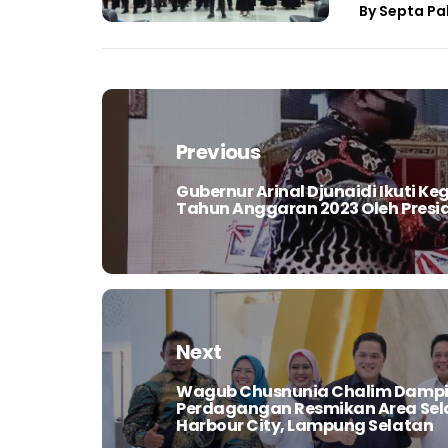
By
Septa Pa
Navigasi
pos
Previous
Gubernur Arinal Djunaidi Ikuti K
Previous
Tahun Anggaran 2023 Oleh Presid
post:
Next
Wagub Chusnunia Chalim Dampin
Next
Perdagangan Resmikan Area Sela
post:
Harbour City, Lampung Selatan