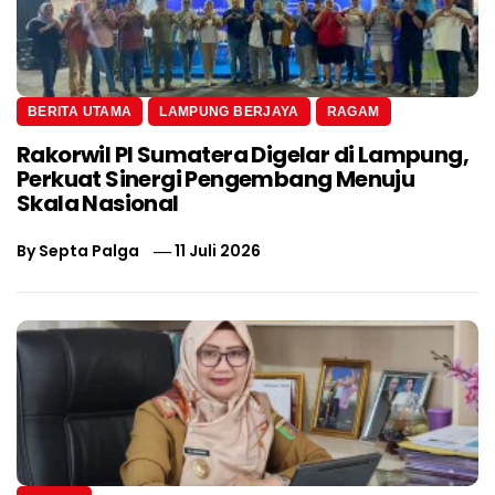
BERITA UTAMA
LAMPUNG BERJAYA
RAGAM
Rakorwil PI Sumatera Digelar di Lampung,
Perkuat Sinergi Pengembang Menuju
Skala Nasional
By
Septa Palga
11 Juli 2026