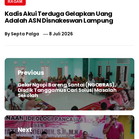
RAGAM
Kadis Akui Terduga Gelapkan Uang
Adalah ASN Disnakeswan Lampung
By
Septa Palga
8 Juli 2026
Navigasi
pos
Previous
Gelar Ngopi Bareng Santai (NGOBRAS),
Previous
Disdik Tanggamus Cari Solusi Masalah
post:
Sekolah
Next