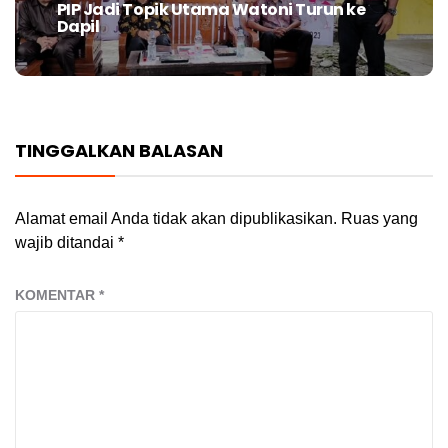
PIP Jadi Topik Utama Watoni Turun ke
Next
Dapil
post:
TINGGALKAN BALASAN
Alamat email Anda tidak akan dipublikasikan.
Ruas yang
wajib ditandai
*
KOMENTAR
*