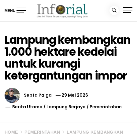
Skip
to
MENU
content
Inforial
Jika Ini Tidak Terpercaya, Apalagi yang Lain
Lampung kembangkan
1.000 hektare kedelai
untuk kurangi
ketergantungan impor
Septa Palga
29 Mei 2026
Berita Utama
/
Lampung Berjaya
/
Pemerintahan
HOME
PEMERINTAHAN
LAMPUNG KEMBANGKAN