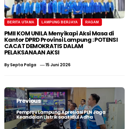
BERITA UTAMA
LAMPUNG BERJAYA
RAGAM
PMII KOM UNILA Menyikapi Aksi Masa di
Kantor DPRD Provinsi Lampung : POTENSI
CACAT DEMOKRATIS DALAM
PELAKSANAAN AKSI
By
Septa Palga
15 Juni 2026
Navigasi
pos
Previous
Pemprov Lampung Apresiasi PLN Jaga
Previous
Keandalan Listrik saat Idul Adha
post: