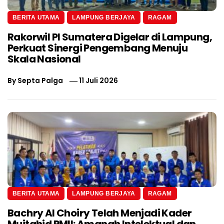
BERITA UTAMA
LAMPUNG BERJAYA
RAGAM
Rakorwil PI Sumatera Digelar di Lampung,
Perkuat Sinergi Pengembang Menuju
Skala Nasional
By
Septa Palga
11 Juli 2026
BERITA UTAMA
LAMPUNG BERJAYA
RAGAM
Bachry Al Choiry Telah Menjadi Kader
Mujtahid PMII: Amanah Intelektual dan