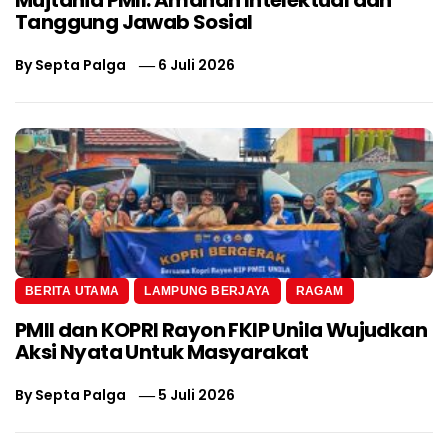
Tanggung Jawab Sosial
By
Septa Palga
6 Juli 2026
BERITA UTAMA
LAMPUNG BERJAYA
RAGAM
PMII dan KOPRI Rayon FKIP Unila Wujudkan
Aksi Nyata Untuk Masyarakat
By
Septa Palga
5 Juli 2026