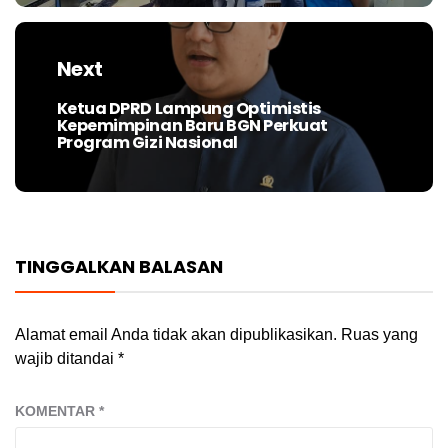
Next
Ketua DPRD Lampung Optimistis
Next
Kepemimpinan Baru BGN Perkuat
post:
Program Gizi Nasional
TINGGALKAN BALASAN
Alamat email Anda tidak akan dipublikasikan.
Ruas yang
wajib ditandai
*
KOMENTAR
*