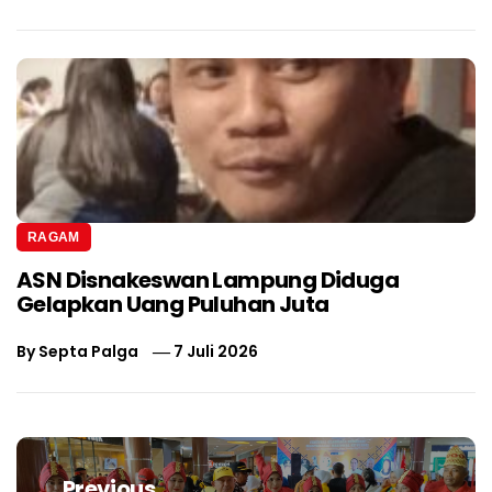
RAGAM
ASN Disnakeswan Lampung Diduga
Gelapkan Uang Puluhan Juta
By
Septa Palga
7 Juli 2026
Navigasi
pos
Previous