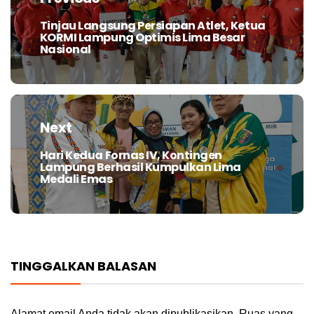
Tinjau Langsung Persiapan Atlet, Ketua
Previous
KORMI Lampung Optimis Lima Besar
post:
Nasional
Next
Hari Kedua Fornas IV, Kontingen
Next
Lampung Berhasil Kumpulkan Lima
post:
Medali Emas
TINGGALKAN BALASAN
Alamat email Anda tidak akan dipublikasikan.
Ruas yang