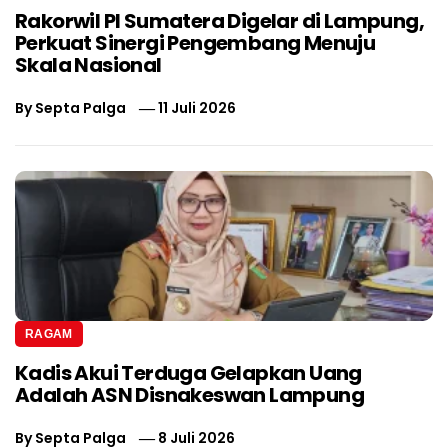
Rakorwil PI Sumatera Digelar di Lampung,
Perkuat Sinergi Pengembang Menuju
Skala Nasional
By
Septa Palga
11 Juli 2026
RAGAM
Kadis Akui Terduga Gelapkan Uang
Adalah ASN Disnakeswan Lampung
By
Septa Palga
8 Juli 2026