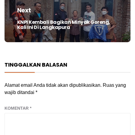
Next
KNPI Kembali Bagikan Minyak Goreng,
Next
Kali Ini Di Langkapura
post:
TINGGALKAN BALASAN
Alamat email Anda tidak akan dipublikasikan.
Ruas yang
wajib ditandai
*
KOMENTAR
*