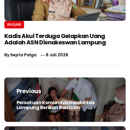
RAGAM
Kadis Akui Terduga Gelapkan Uang
Adalah ASN Disnakeswan Lampung
By
Septa Palga
8 Juli 2026
Navigasi
pos
Previous
Persatuan Komunitas Disabilitas
Previous
Lampung Berikan Bantuan
post: