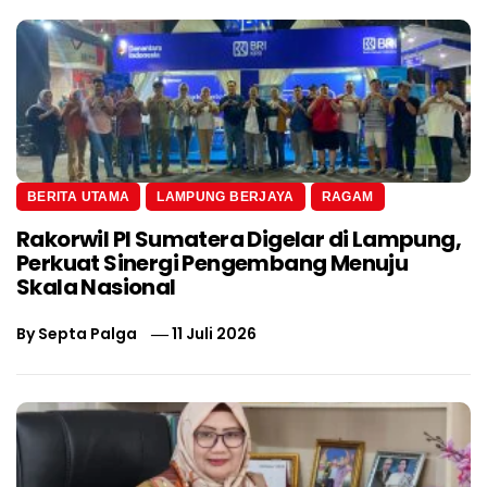
BERITA UTAMA
LAMPUNG BERJAYA
RAGAM
Rakorwil PI Sumatera Digelar di Lampung,
Perkuat Sinergi Pengembang Menuju
Skala Nasional
By
Septa Palga
11 Juli 2026